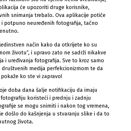
likacija će upozoriti druge korisnike,
nih snimanja trebalo. Ova aplikacije potiče
h i potpuno neuređenih fotografija, tačno
renutno.
i jedinstven način kako da otkrijete ko su
vnom životu”, i upravo zato ne sadrži nikakve
a i uređivanja fotografija. Sve to kroz samo
ja društvenih medija perfekcionizmom te da
e pokaže ko ste vi zapravo!
oje doba dana šalje notifikaciju da imaju
 fotografiju koristeći i prednju i zadnju
grafije se mogu snimiti i nakon tog vremena,
a je došlo do kašnjenja u stvaranju slike i da to
nutnog života.