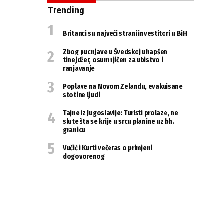
Trending
Britanci su najveći strani investitori u BiH
Zbog pucnjave u Švedskoj uhapšen
tinejdžer, osumnjičen za ubistvo i
ranjavanje
Poplave na Novom Zelandu, evakuisane
stotine ljudi
Tajne iz Jugoslavije: Turisti prolaze, ne
slute šta se krije u srcu planine uz bh.
granicu
Vučić i Kurti večeras o primjeni
dogovorenog