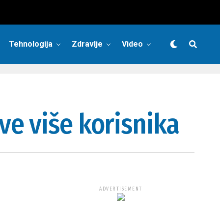
Tehnologija
Zdravlje
Video
e više korisnika
ADVERTISEMENT