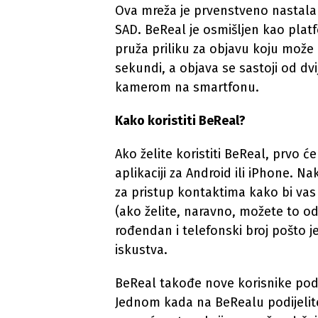
Ova mreža je prvenstveno nastala u
SAD. BeReal je osmišljen kao platf
pruža priliku za objavu koju može p
sekundi, a objava se sastoji od dv
kamerom na smartfonu.
Kako koristiti BeReal?
Ako želite koristiti BeReal, prvo će
aplikaciji za Android ili iPhone. N
za pristup kontaktima kako bi vas s
(ako želite, naravno, možete to odbi
rođendan i telefonski broj pošto j
iskustva.
BeReal takođe nove korisnike pod
Jednom kada na BeRealu podijelite f