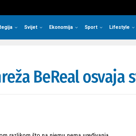
Regija
Svijet
Ekonomija
Sport
Lifestyle
eža BeReal osvaja sv
nom razlikom što na njemu nema uređivanja,