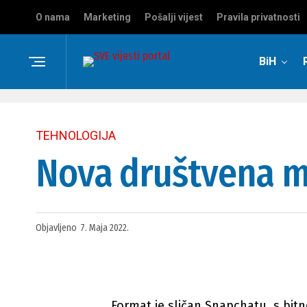
O nama
Marketing
Pošalji vijest
Pravila privatnosti
BiH
TEHNOLOGIJA
Nova društvena mr
Objavljeno
7. Maja 2022.
Format je sličan Snapchatu, s bit