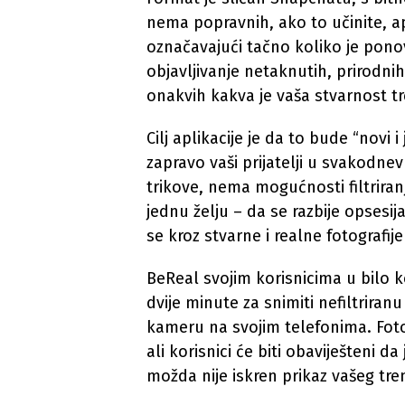
nema popravnih, ako to učinite, ap
označavajući tačno koliko je ponov
objavljivanje netaknutih, prirodni
onakvih kakva je vaša stvarnost t
Cilj aplikacije je da to bude “novi 
zapravo vaši prijatelji u svakodne
trikove, nema mogućnosti filtriranj
jednu želju – da se razbije opsesi
se kroz stvarne i realne fotografij
BeReal svojim korisnicima u bilo k
dvije minute za snimiti nefiltriranu
kameru na svojim telefonima. Foto
ali korisnici će biti obaviješteni d
možda nije iskren prikaz vašeg tre