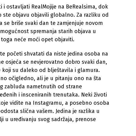
ti i ostavljati RealMojije na BeRealsima, dok
ko ste objavu objavili globalno. Za razliku od
da se briše svaki dan te zamjenjuje novom
u mogućnost spremanja starih objava u
toga neće moći opet objaviti.
ćete početi shvatati da niste jedina osoba na
 ne osjeća se nevjerovatno dobro svaki dan,
 koji su daleko od blještavila i glamura.
 no očigledno, ali je u pitanju ono na šta
og zabluda nametnutih od strane
đenih i insceniranih trenutaka. Neki životi
 koje vidite na Instagramu, a posebno osoba
podosta slična vašem. Jedina je razlika u
i u uređivanju svog sadržaja, prenose