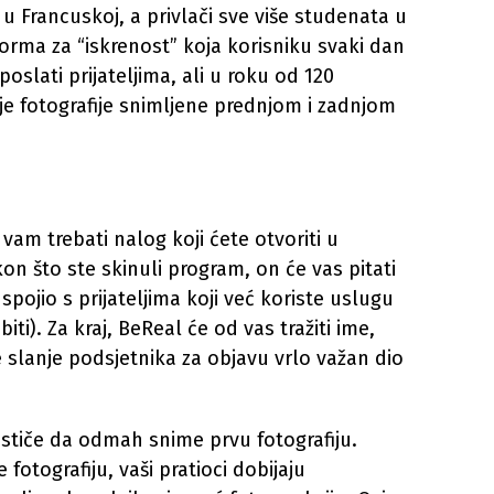
 Francuskoj, a privlači sve više studenata u
orma za “iskrenost” koja korisniku svaki dan
oslati prijateljima, ali u roku od 120
ije fotografije snimljene prednjom i zadnjom
 vam trebati nalog koji ćete otvoriti u
akon što ste skinuli program, on će vas pitati
pojio s prijateljima koji već koriste uslugu
ti). Za kraj, BeReal će od vas tražiti ime,
e slanje podsjetnika za objavu vrlo važan dio
stiče da odmah snime prvu fotografiju.
otografiju, vaši pratioci dobijaju