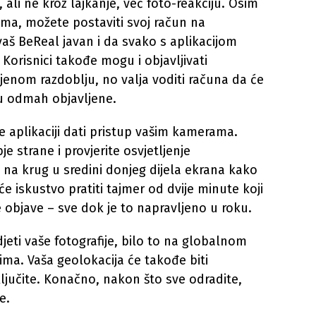
ali ne kroz lajkanje, već foto-reakciju. Osim
ama, možete postaviti svoj račun na
vaš BeReal javan i da svako s aplikacijom
 Korisnici takođe mogu i objavljivati
ljenom razdoblju, no valja voditi računa da će
su odmah objavljene.
e aplikaciji dati pristup vašim kamerama.
 strane i provjerite osvjetljenje
e na krug u sredini donjeg dijela ekrana kako
 će iskustvo pratiti tajmer od dvije minute koji
e objave – sve dok je to napravljeno u roku.
jeti vaše fotografije, bilo to na globalnom
ima. Vaša geolokacija će takođe biti
ljučite. Konačno, nakon što sve odradite,
e.