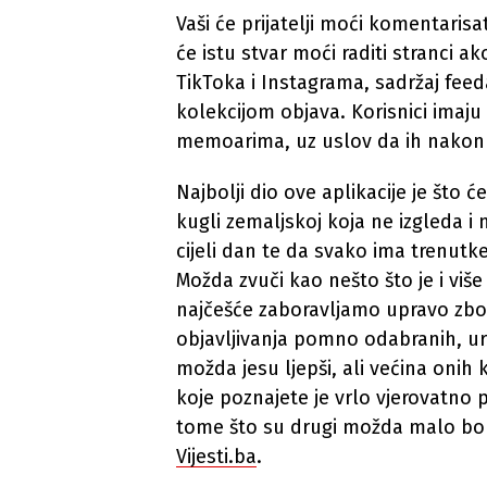
Vaši će prijatelji moći komentarisa
će istu stvar moći raditi stranci a
TikToka i Instagrama, sadržaj fee
kolekcijom objava. Korisnici imaj
memoarima, uz uslov da ih nakon 
Najbolji dio ove aplikacije je što 
kugli zemaljskoj koja ne izgleda i
cijeli dan te da svako ima trenutke
Možda zvuči kao nešto što je i više
najčešće zaboravljamo upravo zb
objavljivanja pomno odabranih, ure
možda jesu ljepši, ali većina onih
koje poznajete je vrlo vjerovatno 
tome što su drugi možda malo bolj
Vijesti.ba
.