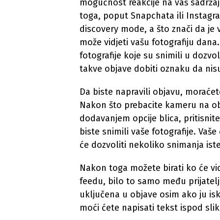
mogućnost reakcije na vaš sadržaj, 
toga, poput Snapchata ili Instagr
discovery mode, a što znači da je 
može vidjeti vašu fotografiju dana.
fotografije koje su snimili u dozvo
takve objave dobiti oznaku da ni
Da biste napravili objavu, moraćet
Nakon što prebacite kameru na obje
dodavanjem opcije blica, pritisnit
biste snimili vaše fotografije. Vaše
će dozvoliti nekoliko snimanja ist
Nakon toga možete birati ko će vid
feedu, bilo to samo među prijatelj
uključena u objave osim ako ju isk
moći ćete napisati tekst ispod slik