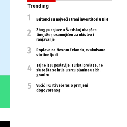
Trending
Britanci su najveći strani investitori u BiH
Zbog pucnjave u Švedskoj uhapšen
tinejdžer, osumnjičen za ubistvo i
ranjavanje
Poplave na Novom Zelandu, evakuisane
stotine ljudi
Tajne iz Jugoslavije: Turisti prolaze, ne
slute šta se krije u srcu planine uz bh.
granicu
Vučić i Kurti večeras o primjeni
dogovorenog