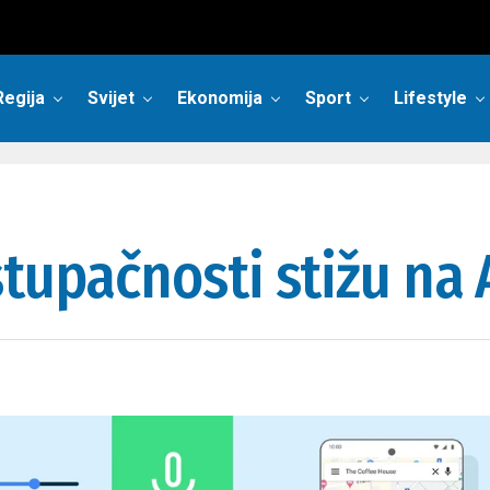
Regija
Svijet
Ekonomija
Sport
Lifestyle
stupačnosti stižu na