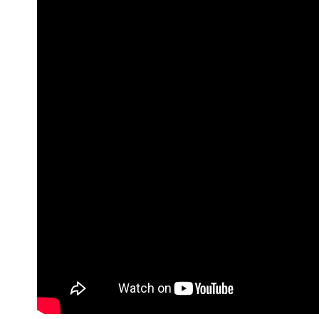
Nadalje, Lookout također priprema
će koristiti model vizuelnog jezik
moći da postavljaju više pitanja o fo
glasovne komande.
Prema objavi na blogu, Google Ma
ikonu za mjesta dostupna za inva
otkriti greške u kucanju URL-a i pr
vjerovatno htio pretražiti. Talkb
Na kraju, ali ne i najmanje važno
OS-u 4 učinila mnogo bržim i pouz
IZVOR/SOURCE
Bajtbox