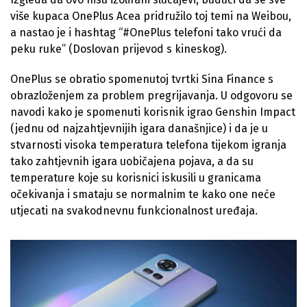
više kupaca OnePlus Acea pridružilo toj temi na Weibou,
a nastao je i hashtag “#OnePlus telefoni tako vrući da
peku ruke” (Doslovan prijevod s kineskog).
OnePlus se obratio spomenutoj tvrtki Sina Finance s
obrazloženjem za problem pregrijavanja. U odgovoru se
navodi kako je spomenuti korisnik igrao Genshin Impact
(jednu od najzahtjevnijih igara današnjice) i da je u
stvarnosti visoka temperatura telefona tijekom igranja
tako zahtjevnih igara uobičajena pojava, a da su
temperature koje su korisnici iskusili u granicama
očekivanja i smataju se normalnim te kako one neće
utjecati na svakodnevnu funkcionalnost uređaja.