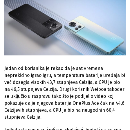
Jedan od korisnika je rekao da je sat vremena
neprekidno igrao igru, a temperatura baterije uređaja bi
već dosegla visokih 43,7 stupnjeva Celzija, a CPU je bio
na 46,5 stupnjeva Celzija. Drugi korisnik Weiboa također
se uključio u raspravu tako što je podijelio video koji
pokazuje da je njegova baterija OnePlus Ace čak na 44,6
Celzijevih stupnjeva, a CPU je bio na neugodnih 60,4
stupnjeva Celzija.
Izgleda da ovo nisu izolirani slučajevi, budući da se sve