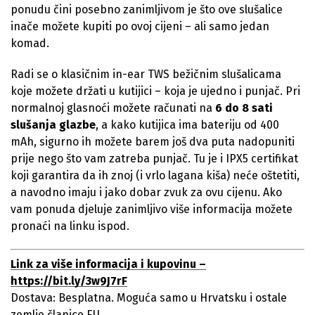
ponudu čini posebno zanimljivom je što ove slušalice
inače možete kupiti po ovoj cijeni – ali samo jedan
komad.
Radi se o klasičnim in-ear TWS bežičnim slušalicama
koje možete držati u kutijici – koja je ujedno i punjač. Pri
normalnoj glasnoći možete računati na
6 do 8 sati
slušanja glazbe
, a kako kutijica ima bateriju od 400
mAh, sigurno ih možete barem još dva puta nadopuniti
prije nego što vam zatreba punjač. Tu je i IPX5 certifikat
koji garantira da ih znoj (i vrlo lagana kiša) neće oštetiti,
a navodno imaju i jako dobar zvuk za ovu cijenu. Ako
vam ponuda djeluje zanimljivo više informacija možete
pronaći na linku ispod.
Link za više informacija i kupovinu –
https://bit.ly/3w9J7rF
Dostava: Besplatna. Moguća samo u Hrvatsku i ostale
zemlje članice EU.