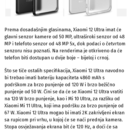
Prema dosadašnjim glasinama, Xiaomi 12 Ultra imat će
glavni senzor kamere od 50 MP, ultraširoki senzor od 48
MP i telefoto senzor od 48 MP 5x, dok podaci o četvrtom
senzoru nisu poznati. Na renderima je otkriveno da će
telefon biti dostupan u dvije boje – bijeloj i crnoj.
Što se tiče ostalih specifikacija, Xiaomi 12 Ultra navodno
bi trebao imati bateriju kapaciteta 4860 mAh s
podrškom za brzo punjenje od 120 W i brzo bežično
punjenje od 50 W. Čini se da će se Xiaomi 12 Ultra vratiti
na 120 W brzo punjenje, kao i Mi 10 Ultra, za razliku od
Xiaomi Mi 11 Ultra, koji ima podršku za brzo punjenje od
67 W. Xiaomi 12 Ultra mogao bi imati 2K zakrivljeni ekran
sa rupicom pri vrhu, u kojoj će se naći prednja kamera.
Stopa osvježavanja ekrana bit će 120 Hz, a doći će sa