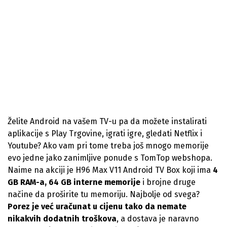
Želite Android na vašem TV-u pa da možete instalirati
aplikacije s Play Trgovine, igrati igre, gledati Netflix i
Youtube? Ako vam pri tome treba još mnogo memorije
evo jedne jako zanimljive ponude s TomTop webshopa.
Naime na akciji je H96 Max V11 Android TV Box koji ima
4
GB RAM-a, 64 GB interne memorije
i brojne druge
načine da proširite tu memoriju. Najbolje od svega?
Porez je već uračunat u cijenu tako da nemate
nikakvih dodatnih troškova
, a dostava je naravno