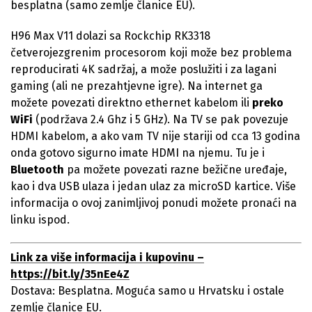
besplatna (samo zemlje članice EU).
H96 Max V11 dolazi sa Rockchip RK3318
četverojezgrenim procesorom koji može bez problema
reproducirati 4K sadržaj, a može poslužiti i za lagani
gaming (ali ne prezahtjevne igre). Na internet ga
možete povezati direktno ethernet kabelom ili
preko
WiFi
(podržava 2.4 Ghz i 5 GHz). Na TV se pak povezuje
HDMI kabelom, a ako vam TV nije stariji od cca 13 godina
onda gotovo sigurno imate HDMI na njemu. Tu je i
Bluetooth
pa možete povezati razne bežične uređaje,
kao i dva USB ulaza i jedan ulaz za microSD kartice. Više
informacija o ovoj zanimljivoj ponudi možete pronaći na
linku ispod.
Link za više informacija i kupovinu –
https://bit.ly/35nEe4Z
Dostava: Besplatna. Moguća samo u Hrvatsku i ostale
zemlje članice EU.