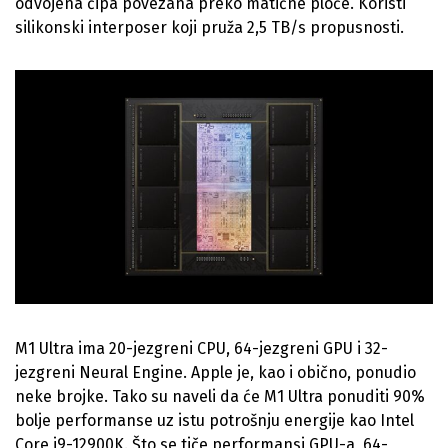
odvojena čipa povezana preko matične ploče. Koristi
silikonski interposer koji pruža 2,5 TB/s propusnosti.
M1 Ultra ima 20-jezgreni CPU, 64-jezgreni GPU i 32-
jezgreni Neural Engine. Apple je, kao i obično, ponudio
neke brojke. Tako su naveli da će M1 Ultra ponuditi 90%
bolje performanse uz istu potrošnju energije kao Intel
Core i9-12900K. Što se tiče performansi GPU-a, 64-