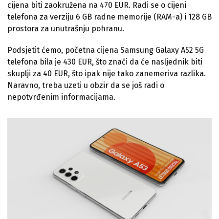
cijena biti zaokružena na 470 EUR. Radi se o cijeni
telefona za verziju 6 GB radne memorije (RAM-a) i 128 GB
prostora za unutrašnju pohranu.
Podsjetit ćemo, početna cijena Samsung Galaxy A52 5G
telefona bila je 430 EUR, što znači da će nasljednik biti
skuplji za 40 EUR, što ipak nije tako zanemeriva razlika.
Naravno, treba uzeti u obzir da se još radi o
nepotvrđenim informacijama.