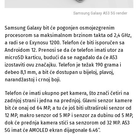
Samsung Galaxy A53 5G render
Samsung Galaxy bit će pogonjen osmojezgrenim
procesorom sa maksimalnom brzinom takta od 2,4 GHz,
a radi se o Exynosu 1200. Telefon će biti isporučen sa
Androidom 12. Prenosi se da će telefon imati utor za
microSD karticu, budući da se nagađalo da će A53
izostaviti ovu značajku. Telefon je težak 190 grama i
debeo 8,1 mm, a bit će dostupan u bijeloj, plavoj,
narandžastoj i crnoj boji.
Telefon će imati ukupno pet kamera, što znači četiri na
zadnjoj strani i jedna na prednjoj. Glavni senzor kamere
bit će onaj od 64 MP, a tu će još biti ultraširoki senzor od
12 MP, makro senzor od 5 MP i senzor za dubinu od 5 MP,
dok će prednja kamera stići sa senzorom od 32 MP. A53
5G imat će AMOLED ekran dijagonale 6.46“.