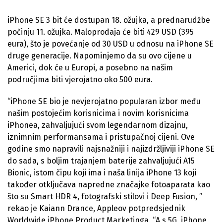
iPhone SE 3 bit će dostupan 18. ožujka, a prednarudžbe
počinju 11. ožujka. Maloprodaja će biti 429 USD (395
eura), što je povećanje od 30 USD u odnosu na iPhone SE
druge generacije. Napominjemo da su ovo cijene u
Americi, dok će u Europi, a posebno na našim
područjima biti vjerojatno oko 500 eura.
“iPhone SE bio je nevjerojatno popularan izbor među
našim postojećim korisnicima i novim korisnicima
iPhonea, zahvaljujući svom legendarnom dizajnu,
iznimnim performansama i pristupačnoj cijeni. Ove
godine smo napravili najsnažniji i najizdržljiviji iPhone SE
do sada, s boljim trajanjem baterije zahvaljujući A15
Bionic, istom čipu koji ima i naša linija iPhone 13 koji
također otključava napredne značajke fotoaparata kao
što su Smart HDR 4, fotografski stilovi i Deep Fusion, ”
rekao je Kaiann Drance, Appleov potpredsjednik
Worldwide iPhone Product Marketinga. “A s 5G, iPhone