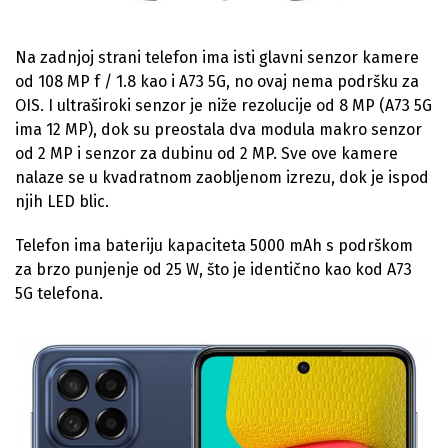
Na zadnjoj strani telefon ima isti glavni senzor kamere
od 108 MP f / 1.8 kao i A73 5G, no ovaj nema podršku za
OIS. I ultraširoki senzor je niže rezolucije od 8 MP (A73 5G
ima 12 MP), dok su preostala dva modula makro senzor
od 2 MP i senzor za dubinu od 2 MP. Sve ove kamere
nalaze se u kvadratnom zaobljenom izrezu, dok je ispod
njih LED blic.
Telefon ima bateriju kapaciteta 5000 mAh s podrškom
za brzo punjenje od 25 W, što je identično kao kod A73
5G telefona.