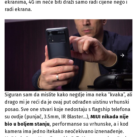
ekranima, 4G im neće biti draži samo radi cijene nego i
radi ekrana.
Siguran sam da mislite kako negdje ima neka “kvaka”, ali
drago mi je reći da je ovaj put odrađen uistinu vrhunski
posao. Sve one stvari koje nedostaju s flagship telefona
su ovdje (punjač, 3.5mm, IR Blaster…),
MIUI nikada nije
bio u boljem stanju
, performanse su vrhunske, a i kod
kamera ima jedno itekako neočekivano iznenađenje.