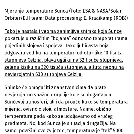
Mjerenje temperature Sunca
(Foto: ESA & NASA/Solar
Orbiter/EUI team; Data processing: E. Kraaikamp (ROB))
Tako je nastala i veoma zanimljiva snimka koja Sunce
pokazuje u različitim “bojama” odnosno temperaturama
pojedinih slojeva i spojeva. Tako ljubičasta boja
odgovara vodiku na temperaturi od otprilike 10 tisuća
stupnjeva Celzija, plava ugljiku na 32 tisuće stupnjeva,
zelena kisiku na 320 tisuća stupnjeva, a žuta neonu na
nevjerojatnih 630 stupnjeva Celzija.
Snimke će omogućiti znanstvenicima da prate
nevjerojatno snažne erupcije koje se događaju u
Sunčevoj atmosferi, ali i da prouče kako se temperatura
mijenja, ovisno o sloju atmosfere. Naime, obično
temperatura pada kako se udaljavamo od vrućeg
predmeta. No, kod Sunca je situacija drugačija. Na
samoj površini ove zvijezde, temperatura je “tek” 5000