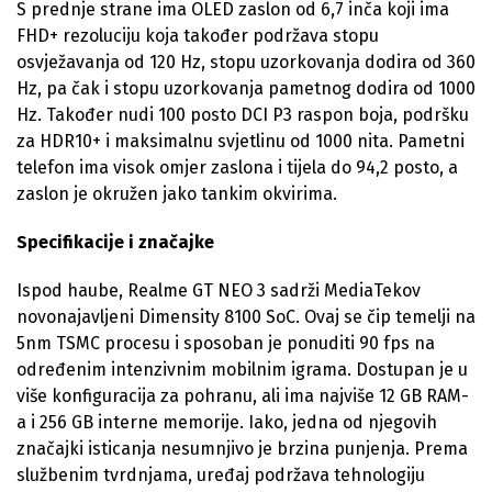
S prednje strane ima OLED zaslon od 6,7 inča koji ima
FHD+ rezoluciju koja također podržava stopu
osvježavanja od 120 Hz, stopu uzorkovanja dodira od 360
Hz, pa čak i stopu uzorkovanja pametnog dodira od 1000
Hz. Također nudi 100 posto DCI P3 raspon boja, podršku
za HDR10+ i maksimalnu svjetlinu od 1000 nita. Pametni
telefon ima visok omjer zaslona i tijela do 94,2 posto, a
zaslon je okružen jako tankim okvirima.
Specifikacije i značajke
Ispod haube, Realme GT NEO 3 sadrži MediaTekov
novonajavljeni Dimensity 8100 SoC. Ovaj se čip temelji na
5nm TSMC procesu i sposoban je ponuditi 90 fps na
određenim intenzivnim mobilnim igrama. Dostupan je u
više konfiguracija za pohranu, ali ima najviše 12 GB RAM-
a i 256 GB interne memorije. Iako, jedna od njegovih
značajki isticanja nesumnjivo je brzina punjenja. Prema
službenim tvrdnjama, uređaj podržava tehnologiju