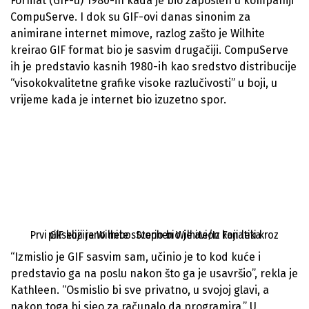
Format (GIF-u) 1980-ih kada je bio zaposlen u kompaniji
CompuServe. I dok su GIF-ovi danas sinonim za
animirane internet mimove, razlog zašto je Wilhite
kreirao GIF format bio je sasvim drugačiji. CompuServe
ih je predstavio kasnih 1980-ih kao sredstvo distribucije
“visokokvalitetne grafike visoke razlučivosti” u boji, u
vrijeme kada je internet bio izuzetno spor.
Prvi GIF koji je Wilhite stvorio bio je avion koji leti kroz pikselizirano nebo. Stephen Wilhite/Iz Fanatika
“Izmislio je GIF sasvim sam, učinio je to kod kuće i
predstavio ga na poslu nakon što ga je usavršio”, rekla je
Kathleen. “Osmislio bi sve privatno, u svojoj glavi, a
nakon toga bi sjeo za računalo da programira.” U