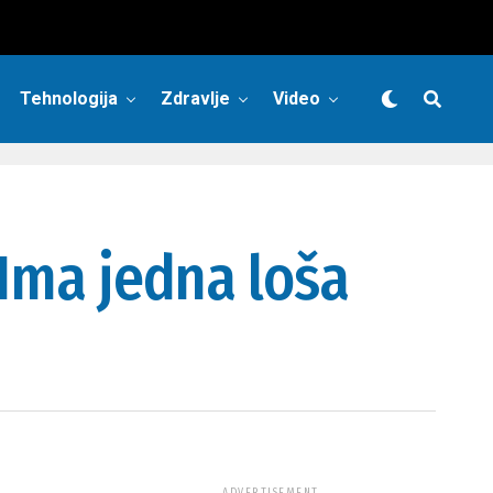
Tehnologija
Zdravlje
Video
 Ima jedna loša