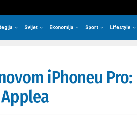
Regija
Svijet
Ekonomija
Sport
Lifestyle
o novom iPhoneu Pro:
e Applea