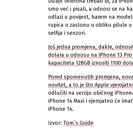
Dizajn telefona trebao bi, za iPho
smo već i pisali, a odnosi se na h
odlazi u povijest, barem na modelim
rupica u zaslonu u obliku pilule u
selfija i senzori.
Još jedna promjena, dakle, odnosit
dolara u odnosu na iPhone 13 Pro
kapaciteta 128GB iznositi 1100 dola
Pored spomenutih promjena, nova g
novitet, a to je što Apple vjerojat
odlučiti na verziju običnog iPhone
iPhone 14 Maxi i vjerojatno će imati
iPhone 14.
Izvor:
Tom`s Guide