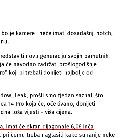
, bolje kamere i neće imati dosadašnji notch,
enu.
predstaviti novu generaciju svojih pametnih
ja će navodno zadržati prošlogodišnje
o” koji bi trebali donijeti najbolje od
adow_Leak, prošli smo tjedan saznali što
a 14 Pro koja će, očekivano, donijeti
dna loša vijesti – viša cijena.
, imat će ekran dijagonale 6,06 inča
, pri čemu treba naglasiti
kako su ranije neke