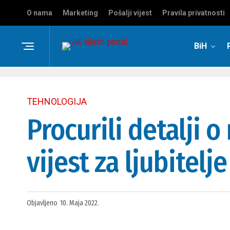
O nama
Marketing
Pošalji vijest
Pravila privatnosti
BiH
TEHNOLOGIJA
Procurili detalji 
vijest za ljubitelj
Objavljeno
10. Maja 2022.