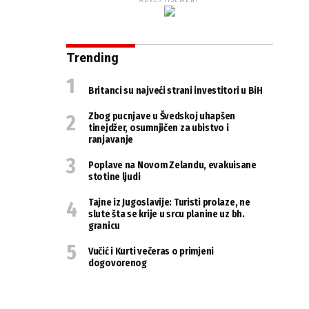
ADVERTISEMENT
Trending
Britanci su najveći strani investitori u BiH
Zbog pucnjave u Švedskoj uhapšen
tinejdžer, osumnjičen za ubistvo i
ranjavanje
Poplave na Novom Zelandu, evakuisane
stotine ljudi
Tajne iz Jugoslavije: Turisti prolaze, ne
slute šta se krije u srcu planine uz bh.
granicu
Vučić i Kurti večeras o primjeni
dogovorenog