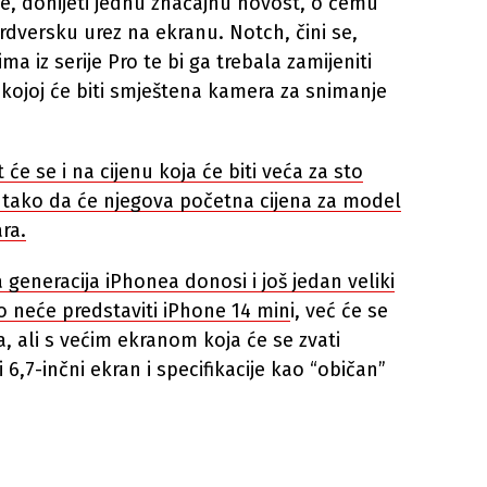
ne, donijeti jednu značajnu novost, o čemu
ardversku urez na ekranu. Notch, čini se,
a iz serije Pro te bi ga trebala zamijeniti
 kojoj će biti smještena kamera za snimanje
 će se i na
cijenu koja će biti veća za sto
 tako da će njegova početna cijena za model
ra.
eneracija iPhonea donosi i još jedan veliki
no
neće predstaviti iPhone 14 min
i, već će se
a, ali s većim ekranom koja će se zvati
 6,7-inčni ekran i specifikacije kao “običan”