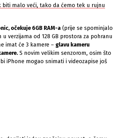
k biti malo veći, tako da ćemo tek u rujnu
onic, očekuje 6GB RAM-a
(prije se spominjalo
n u verzijama od 128 GB prostora za pohranu
ne imat će 3 kamere –
glavu kameru
kamere.
S novim velikim senzorom, osim što
vi bi iPhone mogao snimati i videozapise još