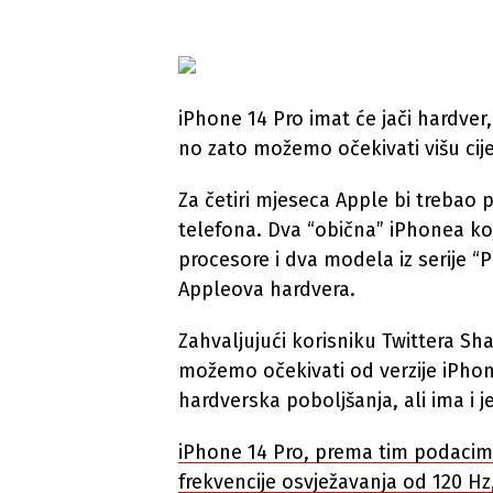
iPhone 14 Pro imat će jači hardver
no zato možemo očekivati višu cij
Za četiri mjeseca Apple bi trebao 
telefona. Dva “obična” iPhonea ko
procesore i dva modela iz serije “Pr
Appleova hardvera.
Zahvaljujući korisniku Twittera Sh
možemo očekivati od verzije iPhone
hardverska poboljšanja, ali ima i je
iPhone 14 Pro, prema tim podacima
frekvencije osvježavanja od 120 Hz