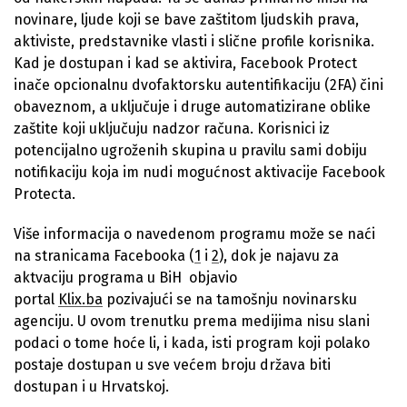
novinare, ljude koji se bave zaštitom ljudskih prava,
aktiviste, predstavnike vlasti i slične profile korisnika.
Kad je dostupan i kad se aktivira, Facebook Protect
inače opcionalnu dvofaktorsku autentifikaciju (2FA) čini
obaveznom, a uključuje i druge automatizirane oblike
zaštite koji uključuju nadzor računa. Korisnici iz
potencijalno ugroženih skupina u pravilu sami dobiju
notifikaciju koja im nudi mogućnost aktivacije Facebook
Protecta.
Više informacija o navedenom programu može se naći
na stranicama Facebooka (
1
i
2
), dok je najavu za
aktvaciju programa u BiH objavio
portal
Klix.ba
pozivajući se na tamošnju novinarsku
agenciju. U ovom trenutku prema medijima nisu slani
podaci o tome hoće li, i kada, isti program koji polako
postaje dostupan u sve većem broju država biti
dostupan i u Hrvatskoj.