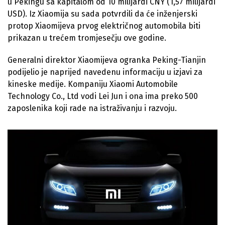
u Pekingu sa kapitalom od 10 milijardi CNY (1,57 milijardi
USD). Iz Xiaomija su sada potvrdili da će inženjerski
protop Xiaomijeva prvog električnog automobila biti
prikazan u trećem tromjesečju ove godine.
Generalni direktor Xiaomijeva ogranka Peking-Tianjin
podijelio je naprijed navedenu informaciju u izjavi za
kineske medije. Kompaniju Xiaomi Automobile
Technology Co., Ltd vodi Lei Jun i ona ima preko 500
zaposlenika koji rade na istraživanju i razvoju.