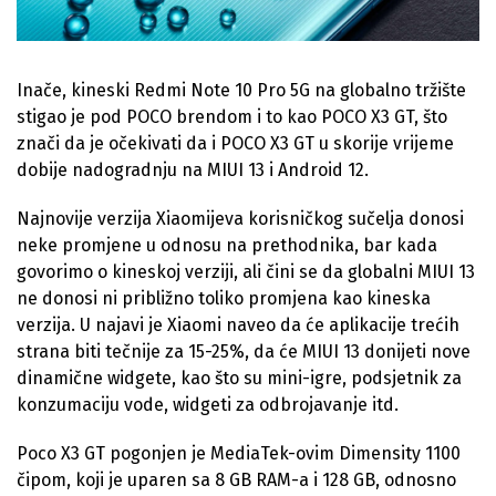
Inače, kineski Redmi Note 10 Pro 5G na globalno tržište
stigao je pod POCO brendom i to kao POCO X3 GT, što
znači da je očekivati da i POCO X3 GT u skorije vrijeme
dobije nadogradnju na MIUI 13 i Android 12.
Najnovije verzija Xiaomijeva korisničkog sučelja donosi
neke promjene u odnosu na prethodnika, bar kada
govorimo o kineskoj verziji, ali čini se da globalni MIUI 13
ne donosi ni približno toliko promjena kao kineska
verzija. U najavi je Xiaomi naveo da će aplikacije trećih
strana biti tečnije za 15-25%, da će MIUI 13 donijeti nove
dinamične widgete, kao što su mini-igre, podsjetnik za
konzumaciju vode, widgeti za odbrojavanje itd.
Poco X3 GT pogonjen je MediaTek-ovim Dimensity 1100
čipom, koji je uparen sa 8 GB RAM-a i 128 GB, odnosno