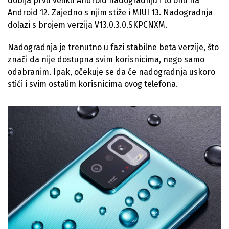
dobija prvu veliku Android nadogradnju i to onu na
Android 12. Zajedno s njim stiže i MIUI 13. Nadogradnja
dolazi s brojem verzija V13.0.3.0.SKPCNXM.
Nadogradnja je trenutno u fazi stabilne beta verzije, što
znači da nije dostupna svim korisnicima, nego samo
odabranim. Ipak, očekuje se da će nadogradnja uskoro
stići i svim ostalim korisnicima ovog telefona.