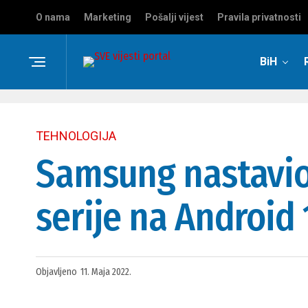
O nama
Marketing
Pošalji vijest
Pravila privatnosti
BiH
TEHNOLOGIJA
Samsung nastavio
serije na Android 
Objavljeno
11. Maja 2022.