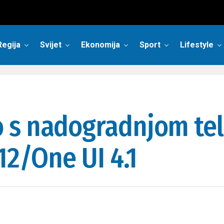
Regija
Svijet
Ekonomija
Sport
Lifestyle
 s nadogradnjom tele
12/One UI 4.1