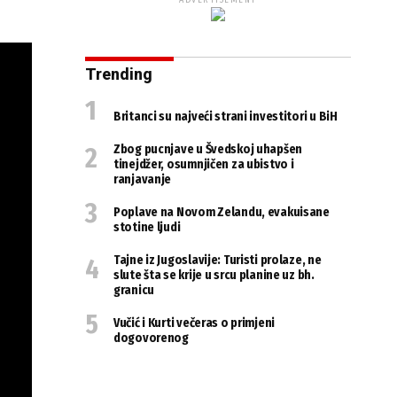
ADVERTISEMENT
Trending
Britanci su najveći strani investitori u BiH
Zbog pucnjave u Švedskoj uhapšen
tinejdžer, osumnjičen za ubistvo i
ranjavanje
Poplave na Novom Zelandu, evakuisane
stotine ljudi
Tajne iz Jugoslavije: Turisti prolaze, ne
slute šta se krije u srcu planine uz bh.
granicu
Vučić i Kurti večeras o primjeni
dogovorenog