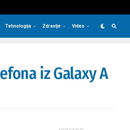
Tehnologija
Zdravlje
Video
fona iz Galaxy A