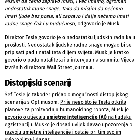
Mislim da ćemo zapravo imati, i već imamo, ogroman
nedostatak radne snage. Tako da mislim da nećemo
imati ljude bez posla, ali zapravo i dalje nećemo imati
radne snage čak i u budućnosti
, odgovorio je Musk.
Direktor Tesle govorio je o nedostatku ljudskih radnika u
prošlosti. Nedostatak ljudske radne snage mogao bi se
pripisati padu nataliteta diljem svijeta. Musk je kratko
govorio o padu nataliteta i u intervjuu na summitu Vijeća
izvršnih direktora Wall Street Journala.
Distopijski scenarij
Šef Tesle je također pričao o mogućnosti distopijskog
scenarija s Optimusom.
Prije
nego što je Tesla otkrila
planove za proizvodnju humanoidnog robota, Musk je
govorio o utjecaju
umjetne inteligencije (AI)
na ljudsku
egzistenciju. Muske je dosad uvijek davao upozorenja o
razvoju umjetne inteligencije i ostaje pri tim svojim
uvjerenjima i danas.