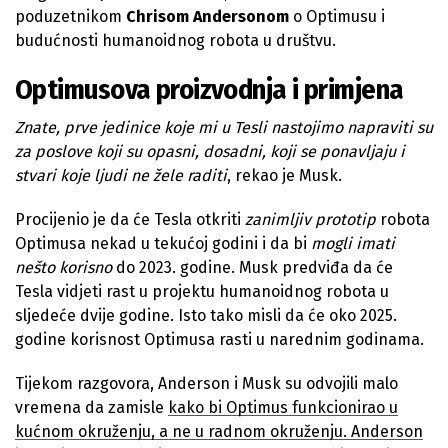
poduzetnikom
Chrisom Andersonom
o Optimusu i
budućnosti humanoidnog robota u društvu.
Optimusova proizvodnja i primjena
Znate, prve jedinice koje mi u Tesli nastojimo napraviti su
za poslove koji su opasni, dosadni, koji se ponavljaju i
stvari koje ljudi ne žele raditi
, rekao je Musk.
Procijenio je da će Tesla otkriti
zanimljiv prototip
robota
Optimusa nekad u tekućoj godini i da bi
mogli imati
nešto korisno
do 2023. godine. Musk predviđa da će
Tesla vidjeti rast u projektu humanoidnog robota u
sljedeće dvije godine. Isto tako misli da će oko 2025.
godine korisnost Optimusa rasti u narednim godinama.
Tijekom razgovora, Anderson i Musk su odvojili malo
vremena da zamisle
kako bi Optimus funkcionirao u
kućnom okruženju, a ne u radnom okruženju. Anderson