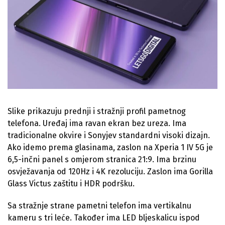
Slike prikazuju prednji i stražnji profil pametnog
telefona. Uređaj ima ravan ekran bez ureza. Ima
tradicionalne okvire i Sonyjev standardni visoki dizajn.
Ako idemo prema glasinama, zaslon na Xperia 1 IV 5G je
6,5-inčni panel s omjerom stranica 21:9. Ima brzinu
osvježavanja od 120Hz i 4K rezoluciju. Zaslon ima Gorilla
Glass Victus zaštitu i HDR podršku.
Sa stražnje strane pametni telefon ima vertikalnu
kameru s tri leće. Također ima LED bljeskalicu ispod