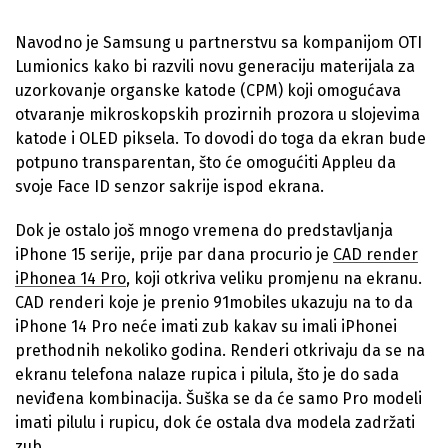
Navodno je Samsung u partnerstvu sa kompanijom OTI
Lumionics kako bi razvili novu generaciju materijala za
uzorkovanje organske katode (CPM) koji omogućava
otvaranje mikroskopskih prozirnih prozora u slojevima
katode i OLED piksela. To dovodi do toga da ekran bude
potpuno transparentan, što će omogućiti Appleu da
svoje Face ID senzor sakrije ispod ekrana.
Dok je ostalo još mnogo vremena do predstavljanja
iPhone 15 serije, prije par dana procurio je
CAD render
iPhonea 14 Pro
, koji otkriva veliku promjenu na ekranu.
CAD renderi koje je prenio 91mobiles ukazuju na to da
iPhone 14 Pro neće imati zub kakav su imali iPhonei
prethodnih nekoliko godina. Renderi otkrivaju da se na
ekranu telefona nalaze rupica i pilula, što je do sada
neviđena kombinacija. Šuška se da će samo Pro modeli
imati pilulu i rupicu, dok će ostala dva modela zadržati
zub.