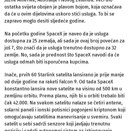
ostatka svijeta obojen je plavom bojom, koja označava
da će u ovim dijelovima uskoro stići usluga. To bi se
zapravo moglo desiti sljedeće godine.
Na početku godine SpaceX je naveo da je usluga
dostupna za 25 zemalja, ali sada je ovaj broj povećan za
još 7, što znači da je usluga trenutno dostupno za 32
zemlje. No, sada je prednost što SpaceX navodi da će
usluga odmah biti isporučena kupcima.
Inače, prvih 60 Starlink satelita lansirano je prije manje
od dvije godine na raketi Falcon 9. Od tada SpaceX
konstantno lansira nove satelite na visinu od 500 km u
zemljinu orbitu. Prema planu, njih bi u orbiti trebalo biti
čak 42.000. Na svakom satelitu nalaze se četiri antene,
solarni paneli i ionski potisnici pogonjeni kriptonom koji
omogućavaju satelitima manevrisanje u svemiru. Svaki
satelit u sebi sadrži senzore koji javljaju trenutnu
poziciju i sadrži autonomni sistem za izbjegavanje