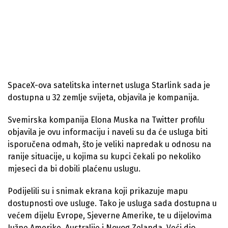
SpaceX-ova satelitska internet usluga Starlink sada je
dostupna u 32 zemlje svijeta, objavila je kompanija.
Svemirska kompanija Elona Muska na Twitter profilu
objavila je ovu informaciju i naveli su da će usluga biti
isporučena odmah, što je veliki napredak u odnosu na
ranije situacije, u kojima su kupci čekali po nekoliko
mjeseci da bi dobili plaćenu uslugu.
Podijelili su i snimak ekrana koji prikazuje mapu
dostupnosti ove usluge. Tako je usluga sada dostupna u
većem dijelu Evrope, Sjeverne Amerike, te u dijelovima
Južne Amerike, Australije i Novog Zelanda. Veći dio