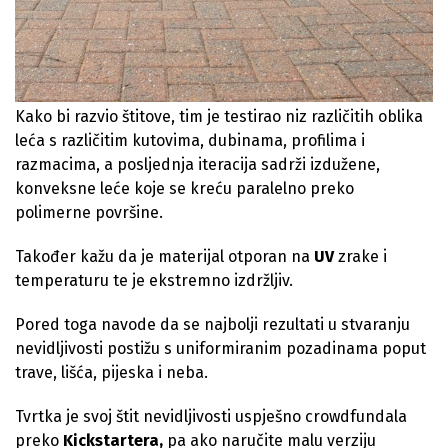
Kako bi razvio štitove, tim je testirao niz različitih oblika
leća s različitim kutovima, dubinama, profilima i
razmacima, a posljednja iteracija sadrži izdužene,
konveksne leće koje se kreću paralelno preko
polimerne površine.
Također kažu da je materijal otporan na
UV
zrake i
temperaturu te je ekstremno izdržljiv.
Pored toga navode da se najbolji rezultati u stvaranju
nevidljivosti postižu s uniformiranim pozadinama poput
trave, lišća, pijeska i neba.
Tvrtka je svoj štit nevidljivosti uspješno crowdfundala
preko
Kickstartera
,
pa ako naručite malu verziju