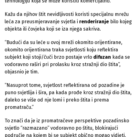
tehnologiju koja se može koristiti komercijalno.
Kažu da njihov štit nevidljivosti koristi specijalnu mrežu
leća za preusmjeravanje svjetla i
renderiranje
bilo kojeg
objekta ili čovjeka koji se iza njega sakriva.
“Budući da su leće u ovoj mreži okomito orijentirane,
okomito orijentirana traka svjetlosti koju reflektira
subjekt koji stoji/čuči brzo postaje vrlo
difuzan
kada se
vodoravno raširi pri prolasku kroz stražnji dio štita”,
objasnio je tim.
“Nasuprot tome, svjetlost reflektirana od pozadine je
puno svjetlija i šira, pa kada prođe kroz stražnji dio štita,
daleko se više od nje lomi i preko štita i prema
promatraču.”
To znači da je iz promatračeve perspektive pozadinsko
svjetlo “razmazano” vodoravno po štitu, blokirajući
područje na kojem bi se subjekt obično mogao vidjeti.