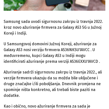
Samsung sada uvodi sigurnosnu zakrpu iz travnja 2022.
kroz novo ažuriranje firmvera za Galaxy A53 5G u Južnoj
Koreji i Indiji.
U Samsungovoj domovini Južnoj Koreji, ažuriranje za
Galaxy A53 nosi verziju firmvera A536NKSU1AVCC . U
međuvremenu, kupci Galaxy A53 u Indiji mogu
identificirati ažuriranje prema verziji A536EXXU1AVCD .
Ažuriranje sadrži sigurnosnu zakrpu iz travnja 2022., ali
verzije firmvera ukazuju da su možda bile uključene i
druge značajke i/ili poboljšanja. Dnevnik promjena ne
spominje ništa konkretno, ali trebali biste paziti na
dodatke.
Kao i obično, novo ažuriranje firmvera za sada je