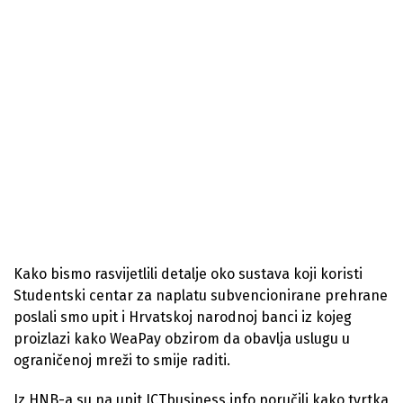
Kako bismo rasvijetlili detalje oko sustava koji koristi
Studentski centar za naplatu subvencionirane prehrane
poslali smo upit i Hrvatskoj narodnoj banci iz kojeg
proizlazi kako WeaPay obzirom da obavlja uslugu u
ograničenoj mreži to smije raditi.
Iz HNB-a su na upit ICTbusiness.info poručili kako tvrtka