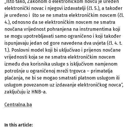
„Isto tako, Zakonom o elektroničkom novcu je uređen
elektronički novac i njegovi izdavatelji (čl. 5.), a također
je uređeno i što se ne smatra elektroničkim novcem (čl.
4.), odnosno da se elektroničkim novcem ne smatra
novčana vrijednost pohranjena na instrumentima koji
se mogu upotrebljavati samo ograničeno i koji također
ispunjavaju jedan od gore navedena dva uvjeta (čl. 4. t.
1.). Poslovni model koji bi uključivao i prijenos novčane
vrijednosti koja se ne smatra elektroničkim novcem
između dva korisnika usluge s isključivom namjenom
potrošnje u ograničenoj mreži trgovca – primatelja
plaćanja, ne bi se mogao smatrati platnom uslugom ili
uslugom povezanom uz izdavanje elektroničkog novca“,
zaključuju iz HNB-a.
Centralna.ba
In this article: