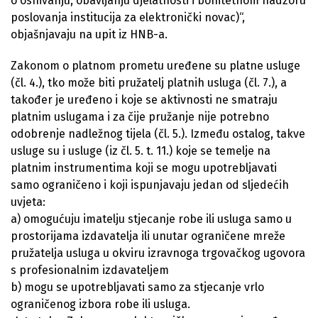
o osnivanju, obavljanju djelatnosti i bonitetnom nadzoru
poslovanja institucija za elektronički novac)“,
objašnjavaju na upit iz HNB-a.
Zakonom o platnom prometu uređene su platne usluge
(čl. 4.), tko može biti pružatelj platnih usluga (čl. 7.), a
također je uređeno i koje se aktivnosti ne smatraju
platnim uslugama i za čije pružanje nije potrebno
odobrenje nadležnog tijela (čl. 5.). Između ostalog, takve
usluge su i usluge (iz čl. 5. t. 11.) koje se temelje na
platnim instrumentima koji se mogu upotrebljavati
samo ograničeno i koji ispunjavaju jedan od sljedećih
uvjeta:
a) omogućuju imatelju stjecanje robe ili usluga samo u
prostorijama izdavatelja ili unutar ograničene mreže
pružatelja usluga u okviru izravnoga trgovačkog ugovora
s profesionalnim izdavateljem
b) mogu se upotrebljavati samo za stjecanje vrlo
ograničenog izbora robe ili usluga.