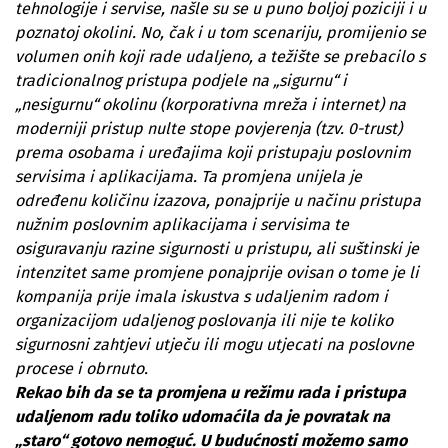
tehnologije i servise, našle su se u puno boljoj poziciji i u
poznatoj okolini. No, čak i u tom scenariju, promijenio se
volumen onih koji rade udaljeno, a težište se prebacilo s
tradicionalnog pristupa podjele na „sigurnu“ i
„nesigurnu“ okolinu (korporativna mreža i internet) na
moderniji pristup nulte stope povjerenja (tzv. 0-trust)
prema osobama i uređajima koji pristupaju poslovnim
servisima i aplikacijama. Ta promjena unijela je
određenu količinu izazova, ponajprije u načinu pristupa
nužnim poslovnim aplikacijama i servisima te
osiguravanju razine sigurnosti u pristupu, ali suštinski je
intenzitet same promjene ponajprije ovisan o tome je li
kompanija prije imala iskustva s udaljenim radom i
organizacijom udaljenog poslovanja ili nije te koliko
sigurnosni zahtjevi utječu ili mogu utjecati na poslovne
procese i obrnuto.
Rekao bih da se ta promjena u režimu rada i pristupa
udaljenom radu toliko udomaćila da je povratak na
„staro“ gotovo nemoguć. U budućnosti možemo samo