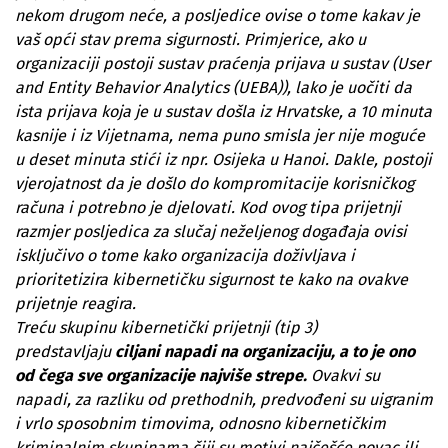
nekom drugom neće, a posljedice ovise o tome kakav je
vaš opći stav prema sigurnosti. Primjerice, ako u
organizaciji postoji sustav praćenja prijava u sustav (User
and Entity Behavior Analytics (UEBA)), lako je uočiti da
ista prijava koja je u sustav došla iz Hrvatske, a 10 minuta
kasnije i iz Vijetnama, nema puno smisla jer nije moguće
u deset minuta stići iz npr. Osijeka u Hanoi. Dakle, postoji
vjerojatnost da je došlo do kompromitacije korisničkog
računa i potrebno je djelovati. Kod ovog tipa prijetnji
razmjer posljedica za slučaj neželjenog događaja ovisi
isključivo o tome kako organizacija doživljava i
prioritetizira kibernetičku sigurnost te kako na ovakve
prijetnje reagira.
Treću skupinu kibernetički prijetnji (tip 3)
predstavljaju
ciljani napadi na organizaciju, a to je ono
od čega sve organizacije najviše strepe.
Ovakvi su
napadi, za razliku od prethodnih, predvođeni su uigranim
i vrlo sposobnim timovima, odnosno kibernetičkim
kriminalnim skupinama čiji su motivi najčešće novac ili