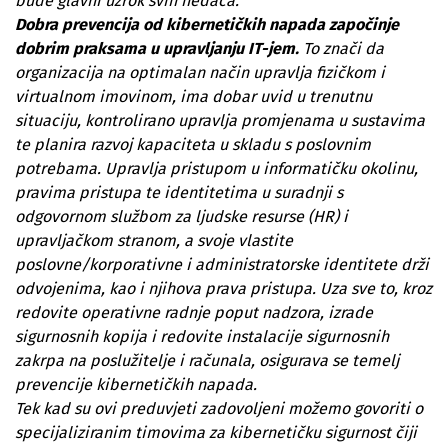
bude glavni uzrok svih nedaća.
Dobra prevencija od kibernetičkih napada započinje
dobrim praksama u upravljanju IT-jem.
To znači da
organizacija na optimalan način upravlja fizičkom i
virtualnom imovinom, ima dobar uvid u trenutnu
situaciju, kontrolirano upravlja promjenama u sustavima
te planira razvoj kapaciteta u skladu s poslovnim
potrebama. Upravlja pristupom u informatičku okolinu,
pravima pristupa te identitetima u suradnji s
odgovornom službom za ljudske resurse (HR) i
upravljačkom stranom, a svoje vlastite
poslovne/korporativne i administratorske identitete drži
odvojenima, kao i njihova prava pristupa. Uza sve to, kroz
redovite operativne radnje poput nadzora, izrade
sigurnosnih kopija i redovite instalacije sigurnosnih
zakrpa na poslužitelje i računala, osigurava se temelj
prevencije kibernetičkih napada.
Tek kad su ovi preduvjeti zadovoljeni možemo govoriti o
specijaliziranim timovima za kibernetičku sigurnost čiji