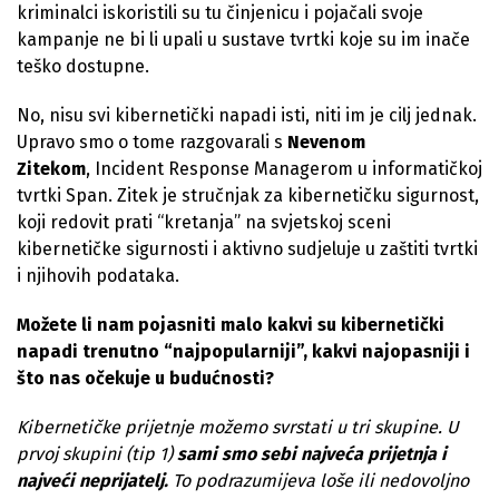
kriminalci iskoristili su tu činjenicu i pojačali svoje
kampanje ne bi li upali u sustave tvrtki koje su im inače
teško dostupne.
No, nisu svi kibernetički napadi isti, niti im je cilj jednak.
Upravo smo o tome razgovarali s
Nevenom
Zitekom
, Incident Response Managerom u informatičkoj
tvrtki Span. Zitek je stručnjak za kibernetičku sigurnost,
koji redovit prati “kretanja” na svjetskoj sceni
kibernetičke sigurnosti i aktivno sudjeluje u zaštiti tvrtki
i njihovih podataka.
Možete li nam pojasniti malo kakvi su kibernetički
napadi trenutno “najpopularniji”, kakvi najopasniji i
što nas očekuje u budućnosti?
Kibernetičke prijetnje možemo svrstati u tri skupine. U
prvoj skupini (tip 1)
sami smo sebi najveća prijetnja i
najveći neprijatelj.
To podrazumijeva loše ili nedovoljno