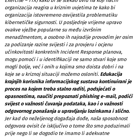
Exercise – TTX) kako bi se stekao uvid na koji način
organizacija reagira u kriznim uvjetima te kako bi
organizacija istovremeno osvijestila problematiku
kibernetičke sigurnosti. U posljednje vrijeme upravo
ovakve vježbe popularne su među izvršnim
menadžmentom, a osobno ih najradije provodim jer osim
za podizanje razine svijesti i za provjeru i ocjenu
učinkovitosti konkretnih Incident Response planova,
mogu pomoći i u identifikaciji ne samo stvari koje smo
mogli bolje, već i onih u kojima smo doista dobri i na
koje se u kriznoj situaciji možemo osloniti.
Edukacija
krajnjih korisnika informacijskog sustava kontinuirani je
proces na kojem treba stalno raditi, podsjećati o
opasnostima, naučiti prepoznati phishing e-mail, podići
svijest o važnosti čuvanja podataka, kao i o važnosti
odgovornog ponašanja u upravljanju lozinkama i slično.
Jer kad do neželjenog događaja dođe, naša sposobnost
odgovora ovisit će isključivo o tome što smo poduzimali
prije nego li se dogodio te imamo li adekvatne