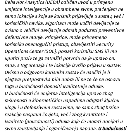
Behavior Analytics (UEBA) odličan uvod u primjenu
umjetne inteligencije u obrambene svrhe; praćenjem ne
samo lokacije s koje se korisnik prijavljuje u sustav, već i
korisničkih navika, algoritam može uočiti devijacije te
ovisno o veličini devijacije odmah poduzeti preventivne
defenzivne radnje. Primjerice, može privremeno
korisniku onemogućiti pristup, obavijestiti Security
Operations Center (SOC), poslati korisniku SMS ili mu
uputiti poziv te ga zatražiti potvrdu da je upravo on,
sada, s tog uređaja i te lokacije izvršio prijavu u sustav.
Ovisno o odgovoru korisnika sustav će naučiti je li
njegova pretpostavka bila dobra ili ne te će na osnovu
toga u budućnosti donositi kvalitetnije odluke.
U budućnosti će umjetna inteligencija upravo zbog
raširenosti u kibernetičkim napadima odigrati ključnu
ulogu i u defenzivnim sustavima, ne samo zbog brzine
reakcije naspram čovjeka, već i zbog kvantitete i
kvalitete (pouzdanosti) odluka koje će morati donijeti u
svrhu zaustavljanja i ograničavanja napada.
U budućnosti