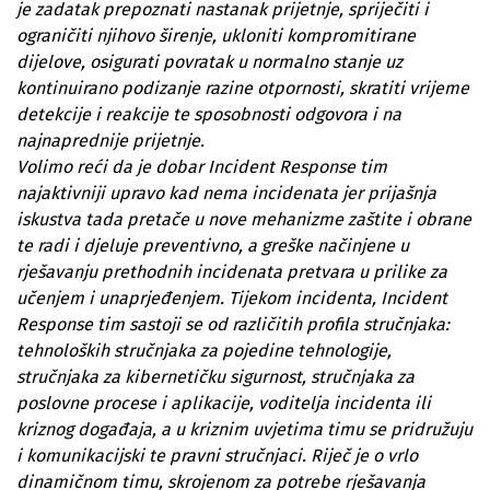
je zadatak prepoznati nastanak prijetnje, spriječiti i
ograničiti njihovo širenje, ukloniti kompromitirane
dijelove, osigurati povratak u normalno stanje uz
kontinuirano podizanje razine otpornosti, skratiti vrijeme
detekcije i reakcije te sposobnosti odgovora i na
najnaprednije prijetnje.
Volimo reći da je dobar Incident Response tim
najaktivniji upravo kad nema incidenata jer prijašnja
iskustva tada pretače u nove mehanizme zaštite i obrane
te radi i djeluje preventivno, a greške načinjene u
rješavanju prethodnih incidenata pretvara u prilike za
učenjem i unaprjeđenjem. Tijekom incidenta, Incident
Response tim sastoji se od različitih profila stručnjaka:
tehnoloških stručnjaka za pojedine tehnologije,
stručnjaka za kibernetičku sigurnost, stručnjaka za
poslovne procese i aplikacije, voditelja incidenta ili
kriznog događaja, a u kriznim uvjetima timu se pridružuju
i komunikacijski te pravni stručnjaci. Riječ je o vrlo
dinamičnom timu, skrojenom za potrebe rješavanja