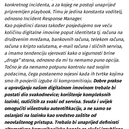
konkretnog incidenta, a za kojeg ne postoji unaprijed
pripremljen playbook. Timu je jedina konstanta voditelj,
odnosno Incident Response Manager.
Kao pojedinci danas također posjedujemo sve veću
količinu digitalne imovine poput identiteta tj. računa na
društvenim mrežama, bankovnih računa, telekom računa,
računa s kripto valutama, e-mail računa i sličnih servisa,
a imamo tendenciju vjerovati kako o sigurnosti brine
„druga“ strana, odnosno da mi tu nemamo puno opcija.
Točno je da nemamo potpunu kontrolu nad svojim
podacima, čega postanemo svjesni kada ih tvrtke kojima
smo ih povjerili izgube ili kompromitiraju.
Dobre prakse
u upravljanju našom digitalnom imovinom trebale bi
postati dio svakodnevice; korištenje kompleksnih
lozinki, različitih za svaki od servisa. Svuda i uvijek
omogućiti višestruku autentifikaciju, a ne samo se
oslanjati na lozinku kao sredstvo zaštite od
neovlaštenog pristupa. Trebalo bi unaprijed definirati