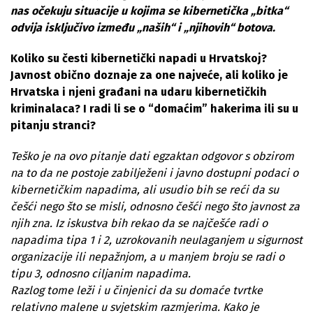
nas očekuju situacije u kojima se kibernetička „bitka“
odvija isključivo između „naših“ i „njihovih“ botova.
Koliko su česti kibernetički napadi u Hrvatskoj?
Javnost obično doznaje za one najveće, ali koliko je
Hrvatska i njeni građani na udaru kibernetičkih
kriminalaca? I radi li se o “domaćim” hakerima ili su u
pitanju stranci?
Teško je na ovo pitanje dati egzaktan odgovor s obzirom
na to da ne postoje zabilježeni i javno dostupni podaci o
kibernetičkim napadima, ali usudio bih se reći da su
češći nego što se misli, odnosno češći nego što javnost za
njih zna. Iz iskustva bih rekao da se najčešće radi o
napadima tipa 1 i 2, uzrokovanih neulaganjem u sigurnost
organizacije ili nepažnjom, a u manjem broju se radi o
tipu 3, odnosno ciljanim napadima.
Razlog tome leži i u činjenici da su domaće tvrtke
relativno malene u svjetskim razmjerima. Kako je