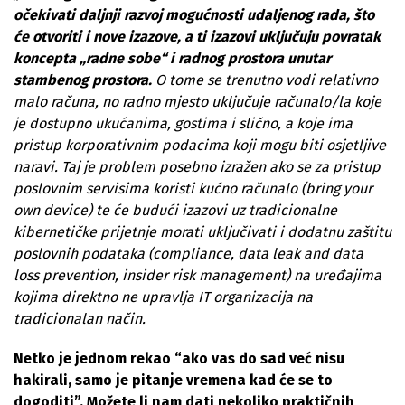
očekivati daljnji razvoj mogućnosti udaljenog rada, što
će otvoriti i nove izazove, a ti izazovi uključuju povratak
koncepta „radne sobe“ i radnog prostora unutar
stambenog prostora.
O tome se trenutno vodi relativno
malo računa, no radno mjesto uključuje računalo/la koje
je dostupno ukućanima, gostima i slično, a koje ima
pristup korporativnim podacima koji mogu biti osjetljive
naravi. Taj je problem posebno izražen ako se za pristup
poslovnim servisima koristi kućno računalo (bring your
own device) te će budući izazovi uz tradicionalne
kibernetičke prijetnje morati uključivati i dodatnu zaštitu
poslovnih podataka (compliance, data leak and data
loss prevention, insider risk management) na uređajima
kojima direktno ne upravlja IT organizacija na
tradicionalan način.
Netko je jednom rekao “ako vas do sad već nisu
hakirali, samo je pitanje vremena kad će se to
dogoditi”. Možete li nam dati nekoliko praktičnih