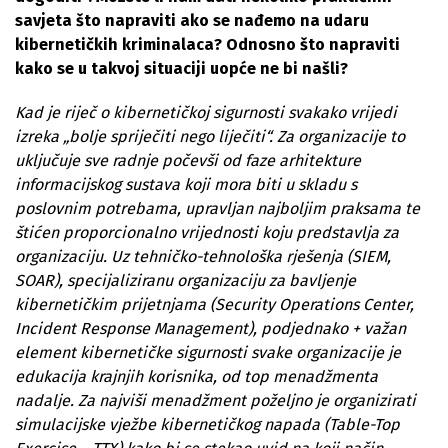
savjeta što napraviti ako se nađemo na udaru
kibernetičkih kriminalaca? Odnosno što napraviti
kako se u takvoj situaciji uopće ne bi našli?
Kad je riječ o kibernetičkoj sigurnosti svakako vrijedi
izreka „bolje spriječiti nego liječiti“. Za organizacije to
uključuje sve radnje počevši od faze arhitekture
informacijskog sustava koji mora biti u skladu s
poslovnim potrebama, upravljan najboljim praksama te
štićen proporcionalno vrijednosti koju predstavlja za
organizaciju. Uz tehničko-tehnološka rješenja (SIEM,
SOAR), specijaliziranu organizaciju za bavljenje
kibernetičkim prijetnjama (Security Operations Center,
Incident Response Management), podjednako + važan
element kibernetičke sigurnosti svake organizacije je
edukacija krajnjih korisnika, od top menadžmenta
nadalje. Za najviši menadžment poželjno je organizirati
simulacijske vježbe kibernetičkog napada (Table-Top