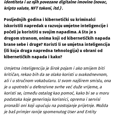
identiteta i uz njih povezane digitalne imovine (novac,
kripto valute, NFT tokeni, itd.) .
Posljednjih godina i kibernetički su kriminalci
iskoristili napredak u razvoju umjetne inteligencije i
počeli ju koristiti u svojim napadima. A što je s
drugom stranom, onima koji od kibernetičkih napada
brane sebe i druge? Koristi li se umjetna inteligencija
(ili koja druga napredna tehnologija) u obrani od
kibernetičkih napada i kako?
Umjetna inteligencija je širok pojam i ako smijem biti
kritičan, rekao bih da se olako koristi u svakodnevnom,
ali i u stručnom vokabularu. U svom najširem smislu, ona
je u upotrebi u defenzivne svrhe već duže vrijeme, a
koristi se, između ostalog kao pomoć, kako bi se u moru
podataka koje generiraju korisnici, oprema i servisi
pronašli oni koji upućuju na postojanje prijetnje. Možda
je baš primjer ranije spomenutog User and Entity