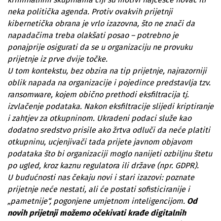
neka politička agenda. Protiv ovakvih prijetnji
kibernetička obrana je vrlo izazovna, što ne znači da
napadačima treba olakšati posao – potrebno je
ponajprije osigurati da se u organizaciju ne provuku
prijetnje iz prve dvije točke.
U tom kontekstu, bez obzira na tip prijetnje, najrazorniji
oblik napada na organizacije i pojedince predstavlja tzv.
ransomware, kojem obično prethodi eksfiltracija tj.
izvlačenje podataka. Nakon eksfiltracije slijedi kriptiranje
i zahtjev za otkupninom. Ukradeni podaci služe kao
dodatno sredstvo prisile ako žrtva odluči da neće platiti
otkupninu, ucjenjivači tada prijete javnom objavom
podataka što bi organizaciji moglo nanijeti ozbiljnu štetu
po ugled, kroz kaznu regulatora ili države (npr. GDPR).
U budućnosti nas čekaju novi i stari izazovi: poznate
prijetnje neće nestati, ali će postati sofisticiranije i
„pametnije“, pogonjene umjetnom inteligencijom.
Od
novih prijetnji možemo očekivati krađe digitalnih