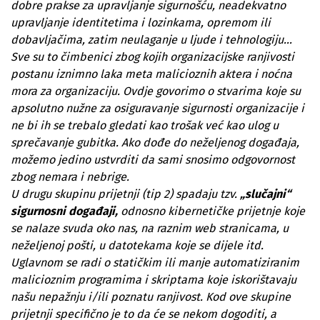
dobre prakse za upravljanje sigurnošću, neadekvatno
upravljanje identitetima i lozinkama, opremom ili
dobavljačima, zatim neulaganje u ljude i tehnologiju…
Sve su to čimbenici zbog kojih organizacijske ranjivosti
postanu iznimno laka meta malicioznih aktera i noćna
mora za organizaciju. Ovdje govorimo o stvarima koje su
apsolutno nužne za osiguravanje sigurnosti organizacije i
ne bi ih se trebalo gledati kao trošak već kao ulog u
sprečavanje gubitka. Ako dođe do neželjenog događaja,
možemo jedino ustvrditi da sami snosimo odgovornost
zbog nemara i nebrige.
U drugu skupinu prijetnji (tip 2) spadaju tzv.
„slučajni“
sigurnosni događaji,
odnosno kibernetičke prijetnje koje
se nalaze svuda oko nas, na raznim web stranicama, u
neželjenoj pošti, u datotekama koje se dijele itd.
Uglavnom se radi o statičkim ili manje automatiziranim
malicioznim programima i skriptama koje iskorištavaju
našu nepažnju i/ili poznatu ranjivost. Kod ove skupine
prijetnji specifično je to da će se nekom dogoditi, a