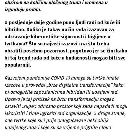
obzirom na količinu uloženog truda i vremena u
izgradnju profila.
U posljednje dvije godine puno ljudi radi od kuće ili
hibridno. Koliko je takav način rada izazovan za
održavanje kibernetičke sigurnosti i higijene u
tvrtkama? Što su najveći izazovi i na što treba
obratiti posebnu pozornost, pogotovo jer se čini kako
bi taj trend rada od kuće u budućnosti mogao biti sve
popularniji.
Razvojem pandemije COVID-19 mnoge su tvrtke imale
izazove u provedbi „brze digitalne transformacije“ kako
bi omogućile zaposlenicima hibridan ili udaljeni rad.
Upravo je taj pritisak na brzu transformaciju mogao
ostaviti „rupe“, odnosno prostor koji sada napadači mogu
iskoristiti i time ugroziti rad organizacije. S druge strane,
one tvrtke koje su i prije omogućavale neki oblik
udaljenog rada i koje su na vrijeme prigrlile Cloud