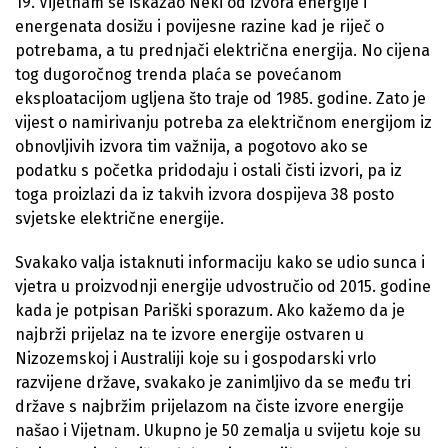
19. Vijetnam se iskazao Neki od izvora energije i
energenata dosižu i povijesne razine kad je riječ o
potrebama, a tu prednjači električna energija. No cijena
tog dugoročnog trenda plaća se povećanom
eksploatacijom ugljena što traje od 1985. godine. Zato je
vijest o namirivanju potreba za električnom energijom iz
obnovljivih izvora tim važnija, a pogotovo ako se
podatku s početka pridodaju i ostali čisti izvori, pa iz
toga proizlazi da iz takvih izvora dospijeva 38 posto
svjetske električne energije.
Svakako valja istaknuti informaciju kako se udio sunca i
vjetra u proizvodnji energije udvostručio od 2015. godine
kada je potpisan Pariški sporazum. Ako kažemo da je
najbrži prijelaz na te izvore energije ostvaren u
Nizozemskoj i Australiji koje su i gospodarski vrlo
razvijene države, svakako je zanimljivo da se među tri
države s najbržim prijelazom na čiste izvore energije
našao i Vijetnam. Ukupno je 50 zemalja u svijetu koje su