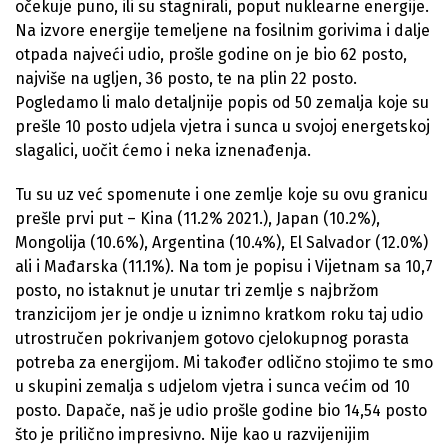
očekuje puno, ili su stagnirali, poput nuklearne energije.
Na izvore energije temeljene na fosilnim gorivima i dalje
otpada najveći udio, prošle godine on je bio 62 posto,
najviše na ugljen, 36 posto, te na plin 22 posto.
Pogledamo li malo detaljnije popis od 50 zemalja koje su
prešle 10 posto udjela vjetra i sunca u svojoj energetskoj
slagalici, uočit ćemo i neka iznenađenja.
Tu su uz već spomenute i one zemlje koje su ovu granicu
prešle prvi put – Kina (11.2% 2021.), Japan (10.2%),
Mongolija (10.6%), Argentina (10.4%), El Salvador (12.0%)
ali i Mađarska (11.1%). Na tom je popisu i Vijetnam sa 10,7
posto, no istaknut je unutar tri zemlje s najbržom
tranzicijom jer je ondje u iznimno kratkom roku taj udio
utrostručen pokrivanjem gotovo cjelokupnog porasta
potreba za energijom. Mi također odlično stojimo te smo
u skupini zemalja s udjelom vjetra i sunca većim od 10
posto. Dapače, naš je udio prošle godine bio 14,54 posto
što je prilično impresivno. Nije kao u razvijenijim