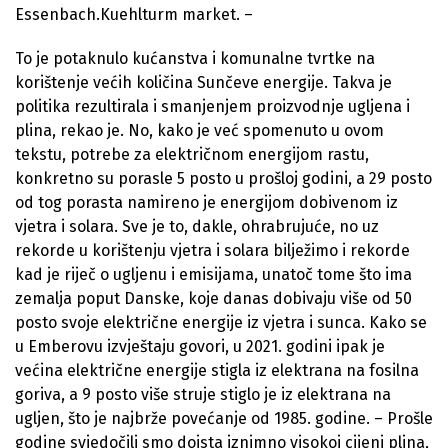
Essenbach.Kuehlturm market. –
To je potaknulo kućanstva i komunalne tvrtke na
korištenje većih količina Sunčeve energije. Takva je
politika rezultirala i smanjenjem proizvodnje ugljena i
plina, rekao je. No, kako je već spomenuto u ovom
tekstu, potrebe za električnom energijom rastu,
konkretno su porasle 5 posto u prošloj godini, a 29 posto
od tog porasta namireno je energijom dobivenom iz
vjetra i solara. Sve je to, dakle, ohrabrujuće, no uz
rekorde u korištenju vjetra i solara bilježimo i rekorde
kad je riječ o ugljenu i emisijama, unatoč tome što ima
zemalja poput Danske, koje danas dobivaju više od 50
posto svoje električne energije iz vjetra i sunca. Kako se
u Emberovu izvještaju govori, u 2021. godini ipak je
većina električne energije stigla iz elektrana na fosilna
goriva, a 9 posto više struje stiglo je iz elektrana na
ugljen, što je najbrže povećanje od 1985. godine. – Prošle
godine svjedočili smo doista iznimno visokoj cijeni plina,