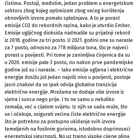
čistima. Postoji, međutim, jedan problem u energetskom
sektoru zbog kojeg optimizam zbog većeg korištenja
obnovljivih izvora pomalo splašnjava. A to je porast
emisija CO2 do rekordnih razina, kako je utvrdio Ember.
Emisije ugljičnog dioksida nadmašile su prijašnji rekord
iz 2018. godine za tri posto. U 2021. godini one su narasle
za 7 posto, odnosno za 778 milijuna tona, što je najveći
porast u povijesti. Pri tome je zanimljiva činjenica da su
u 2020. emisije pale 3 posto, no nakon prve pandemijske
godine još su i narasle. – Iako emisije ugljena i električne
energije dosižu još jedan najviši nivo u povijesti, postoje
jasni znakovi da se ipak odvija globalna tranzicija
električne energije. Mrežama se dodaje više izvora iz
vjetra i sunca nego prije. I to ne samo u nekoliko
zemalja, već u cijelom svijetu. Iz njih se sada može, što
se i očekuje, osigurati većina čiste električne energije
što je potrebno za postupno ukidanje svih izvora
temeljenih na fosilnim gorivima, istodobno doprinoseći
energetskoj sigurnosti. No uz trajno visoke cijene plina