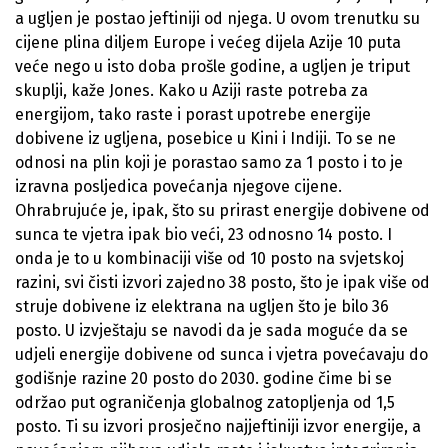
a ugljen je postao jeftiniji od njega. U ovom trenutku su
cijene plina diljem Europe i većeg dijela Azije 10 puta
veće nego u isto doba prošle godine, a ugljen je triput
skuplji, kaže Jones. Kako u Aziji raste potreba za
energijom, tako raste i porast upotrebe energije
dobivene iz ugljena, posebice u Kini i Indiji. To se ne
odnosi na plin koji je porastao samo za 1 posto i to je
izravna posljedica povećanja njegove cijene.
Ohrabrujuće je, ipak, što su prirast energije dobivene od
sunca te vjetra ipak bio veći, 23 odnosno 14 posto. I
onda je to u kombinaciji više od 10 posto na svjetskoj
razini, svi čisti izvori zajedno 38 posto, što je ipak više od
struje dobivene iz elektrana na ugljen što je bilo 36
posto. U izvještaju se navodi da je sada moguće da se
udjeli energije dobivene od sunca i vjetra povećavaju do
godišnje razine 20 posto do 2030. godine čime bi se
održao put ograničenja globalnog zatopljenja od 1,5
posto. Ti su izvori prosječno najjeftiniji izvor energije, a