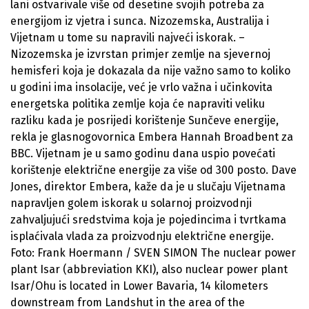
lani ostvarivale više od desetine svojih potreba za
energijom iz vjetra i sunca. Nizozemska, Australija i
Vijetnam u tome su napravili najveći iskorak. –
Nizozemska je izvrstan primjer zemlje na sjevernoj
hemisferi koja je dokazala da nije važno samo to koliko
u godini ima insolacije, već je vrlo važna i učinkovita
energetska politika zemlje koja će napraviti veliku
razliku kada je posrijedi korištenje Sunčeve energije,
rekla je glasnogovornica Embera Hannah Broadbent za
BBC. Vijetnam je u samo godinu dana uspio povećati
korištenje električne energije za više od 300 posto. Dave
Jones, direktor Embera, kaže da je u slučaju Vijetnama
napravljen golem iskorak u solarnoj proizvodnji
zahvaljujući sredstvima koja je pojedincima i tvrtkama
isplaćivala vlada za proizvodnju električne energije.
Foto: Frank Hoermann / SVEN SIMON The nuclear power
plant Isar (abbreviation KKI), also nuclear power plant
Isar/Ohu is located in Lower Bavaria, 14 kilometers
downstream from Landshut in the area of the