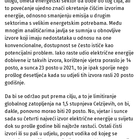
ulogu, ometa energetski sektor da dođe do tog cilja, ali
to povećanje ujedno znači okretanje čišćim izvorima
energije, odnosno smanjenju emisija u drugim
sektorima s velikim energetskim potrebama. Među
mnogim analitičarima javlja se sumnja u obnovljive
izvore koji imaju nedostataka u odnosu na one
konvencionalne, dostupnost se često ističe kao
potencijalni problem. Iako raste udio električne energije
dobivene iz takvih izvora, korištenje vjetra poraslo je 14
posto, a sunca 23 posto u 2021., to je ipak sporije nego
prošlog desetljeća kada su udjeli tih izvora rasli 20 posto
godišnje.
Da bi se održao put prema cilju, a to je limitiranje
globalnog zatopljenja na 1,5 stupnjeva Celzijevih, on bi,
dakle, ponovno morao biti 20 posto. No, vjetar i sunce
sada su četvrti najveći izvor električne energije u svijetu
dok su prošle godine bili najbrže rastući. Ostali čisti
izvori ili su pali u udjelu, poput vodika od kojeg se