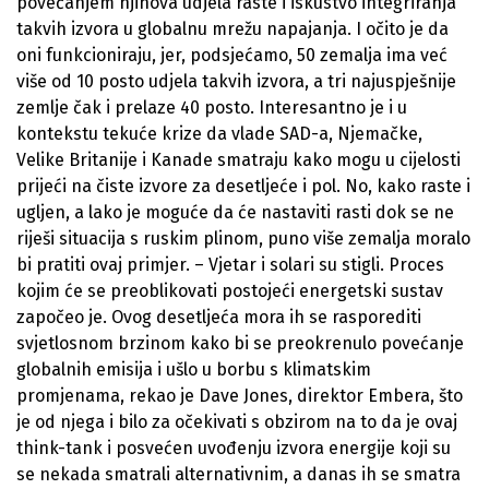
povećanjem njihova udjela raste i iskustvo integriranja
takvih izvora u globalnu mrežu napajanja. I očito je da
oni funkcioniraju, jer, podsjećamo, 50 zemalja ima već
više od 10 posto udjela takvih izvora, a tri najuspješnije
zemlje čak i prelaze 40 posto. Interesantno je i u
kontekstu tekuće krize da vlade SAD-a, Njemačke,
Velike Britanije i Kanade smatraju kako mogu u cijelosti
prijeći na čiste izvore za desetljeće i pol. No, kako raste i
ugljen, a lako je moguće da će nastaviti rasti dok se ne
riješi situacija s ruskim plinom, puno više zemalja moralo
bi pratiti ovaj primjer. – Vjetar i solari su stigli. Proces
kojim će se preoblikovati postojeći energetski sustav
započeo je. Ovog desetljeća mora ih se rasporediti
svjetlosnom brzinom kako bi se preokrenulo povećanje
globalnih emisija i ušlo u borbu s klimatskim
promjenama, rekao je Dave Jones, direktor Embera, što
je od njega i bilo za očekivati s obzirom na to da je ovaj
think-tank i posvećen uvođenju izvora energije koji su
se nekada smatrali alternativnim, a danas ih se smatra