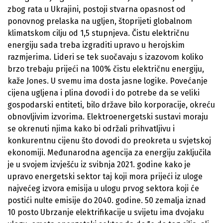
zbog rata u Ukrajini, postoji stvarna opasnost od
ponovnog prelaska na ugljen, štoprijeti globalnom
klimatskom cilju od 1,5 stupnjeva. Čistu električnu
energiju sada treba izgraditi upravo u herojskim
razmjerima. Lideri se tek suočavaju s izazovom koliko
brzo trebaju prijeći na 100% čistu električnu energiju,
kaže Jones. U svemu ima dosta jasne logike. Povećanje
cijena ugljena i plina dovodi i do potrebe da se veliki
gospodarski entiteti, bilo države bilo korporacije, okreću
obnovljivim izvorima. Elektroenergetski sustavi moraju
se okrenuti njima kako bi održali prihvatljivu i
konkurentnu cijenu što dovodi do preokreta u svjetskoj
ekonomiji. Međunarodna agencija za energiju zaključila
je u svojem izvješću iz svibnja 2021. godine kako je
upravo energetski sektor taj koji mora prijeći iz uloge
najvećeg izvora emisija u ulogu prvog sektora koji će
postići nulte emisije do 2040. godine. 50 zemalja iznad
10 posto Ubrzanje elektrifikacije u svijetu ima dvojaku