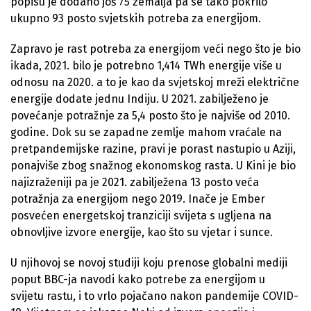
popisu je dodano još 75 zemalja pa se tako pokrilo
ukupno 93 posto svjetskih potreba za energijom.
Zapravo je rast potreba za energijom veći nego što je bio
ikada, 2021. bilo je potrebno 1,414 TWh energije više u
odnosu na 2020. a to je kao da svjetskoj mreži električne
energije dodate jednu Indiju. U 2021. zabilježeno je
povećanje potražnje za 5,4 posto što je najviše od 2010.
godine. Dok su se zapadne zemlje mahom vraćale na
pretpandemijske razine, pravi je porast nastupio u Aziji,
ponajviše zbog snažnog ekonomskog rasta. U Kini je bio
najizraženiji pa je 2021. zabilježena 13 posto veća
potražnja za energijom nego 2019. Inače je Ember
posvećen energetskoj tranziciji svijeta s ugljena na
obnovljive izvore energije, kao što su vjetar i sunce.
U njihovoj se novoj studiji koju prenose globalni mediji
poput BBC-ja navodi kako potrebe za energijom u
svijetu rastu, i to vrlo pojačano nakon pandemije COVID-