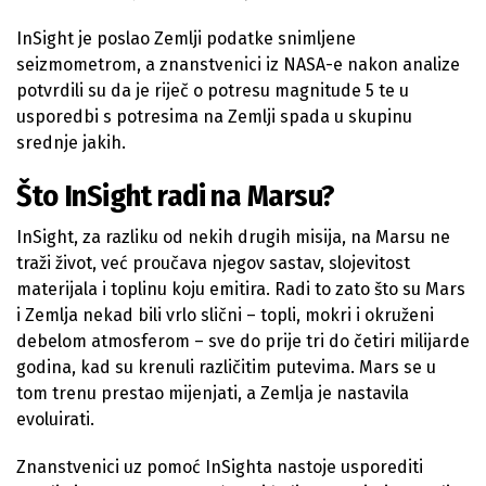
InSight je poslao Zemlji podatke snimljene
seizmometrom, a znanstvenici iz NASA-e nakon analize
potvrdili su da je riječ o potresu magnitude 5 te u
usporedbi s potresima na Zemlji spada u skupinu
srednje jakih.
Što InSight radi na Marsu?
InSight, za razliku od nekih drugih misija, na Marsu ne
traži život, već proučava njegov sastav, slojevitost
materijala i toplinu koju emitira. Radi to zato što su Mars
i Zemlja nekad bili vrlo slični – topli, mokri i okruženi
debelom atmosferom – sve do prije tri do četiri milijarde
godina, kad su krenuli različitim putevima. Mars se u
tom trenu prestao mijenjati, a Zemlja je nastavila
evoluirati.
Znanstvenici uz pomoć InSighta nastoje usporediti