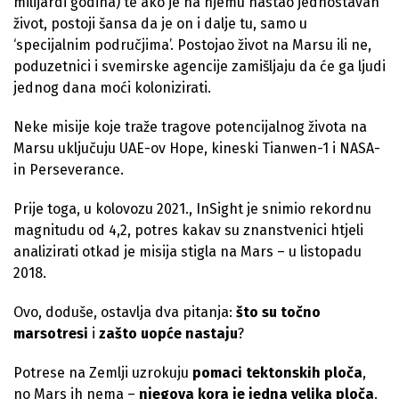
milijardi godina) te ako je na njemu nastao jednostavan
život, postoji šansa da je on i dalje tu, samo u
‘specijalnim područjima’. Postojao život na Marsu ili ne,
poduzetnici i svemirske agencije zamišljaju da će ga ljudi
jednog dana moći kolonizirati.
Neke misije koje traže tragove potencijalnog života na
Marsu uključuju UAE-ov Hope, kineski Tianwen-1 i NASA-
in Perseverance.
Prije toga, u kolovozu 2021., InSight je snimio rekordnu
magnitudu od 4,2, potres kakav su znanstvenici htjeli
analizirati otkad je misija stigla na Mars – u listopadu
2018.
Ovo, doduše, ostavlja dva pitanja:
što su točno
marsotresi
i
zašto uopće nastaju
?
Potrese na Zemlji uzrokuju
pomaci tektonskih ploča
,
no Mars ih nema –
njegova kora je jedna velika ploča
.