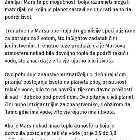
Zemlju i Mars te po mogućnosti bolje razumjeti mogu li
materijali od kojih je planet sastavljen utjecati na to da
podrži život.
Trenutno na Marsu operiraju druge misije specijalizirane
za potragu za životom, što InSightov zadatak čini
jedinstvenim. Trenutne teze predlažu da je Marsova
atmosfera nekad bila dovoljno topla da podrži tekuću
vodu, što znači da je vrlo vjerojatno bilo i života.
Ovo pobuđuje znanstvenu znatiželju o ‘definirajućem
pitanju’ postojanja života na planetu zbog prisutnosti
tekuće vode, bilo to na površini tijekom davne prošlosti
ili sad – duboko pod površinom. Ovo pitanje cijeli planet
čini puno intrigantnijim za znanstvenike, s obzirom da
‘tamo gdje ima vode, vrlo vjerojatno ima i života’.
Ako je Mars nekad imao toplu atmosferu koja je
dozvolila postojanje tekuće vode (prije 3,5 do 3,8