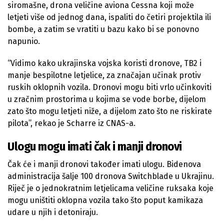
siromašne, drona veličine aviona Cessna koji može
letjeti više od jednog dana, ispaliti do četiri projektila ili
bombe, a zatim se vratiti u bazu kako bi se ponovno
napunio.
“Vidimo kako ukrajinska vojska koristi dronove, TB2 i
manje bespilotne letjelice, za značajan učinak protiv
ruskih oklopnih vozila. Dronovi mogu biti vrlo učinkoviti
u zračnim prostorima u kojima se vode borbe, dijelom
zato što mogu letjeti niže, a dijelom zato što ne riskirate
pilota”, rekao je Scharre iz CNAS-a.
Ulogu mogu imati čak i manji dronovi
Čak će i manji dronovi također imati ulogu. Bidenova
administracija šalje 100 dronova Switchblade u Ukrajinu.
Riječ je o jednokratnim letjelicama veličine ruksaka koje
mogu uništiti oklopna vozila tako što poput kamikaza
udare u njih i detoniraju.