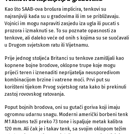
Kao što SAAB-ova brošura implicira, tenkovi su
najranjiviji kada su u gradovima ili im se približavaju.
Vojnici im mogu napraviti zasjedu iza ugla ili pucati s
prozora i izmaknuti se. To su poznate opasnosti za
tenkove, ali daleko veće od onih s kojima su se suočavali
u Drugom svjetskom ratu ili Vijetnamu.
Prije jednog stoljeća Britanci su tenkove zamišljali kao
kopnene bojne brodove, oklopne trupe koje mogu
prijeći teren i iznenaditi neprijatelja neusporedivom
kombinacijom brzine i vatrene moći. Prvi put su
korišteni tijekom Prvog svjetskog rata kako bi prekinuli
zastoj rovovskog ratovanja.
Poput bojnih brodova, oni su gutači goriva koji imaju
ogromnu udarnu snagu. Moderni američki borbeni tenk
M1 Abrams teži preko 73 tone i ispaljuje metak kalibra
120 mm. Ali čak je i takav tenk, sa svojim oklopom težim