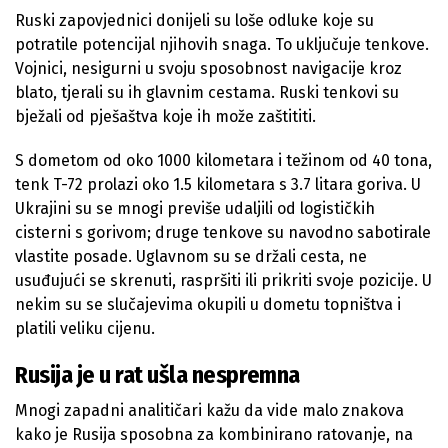
Ruski zapovjednici donijeli su loše odluke koje su
potratile potencijal njihovih snaga. To uključuje tenkove.
Vojnici, nesigurni u svoju sposobnost navigacije kroz
blato, tjerali su ih glavnim cestama. Ruski tenkovi su
bježali od pješaštva koje ih može zaštititi.
S dometom od oko 1000 kilometara i težinom od 40 tona,
tenk T-72 prolazi oko 1.5 kilometara s 3.7 litara goriva. U
Ukrajini su se mnogi previše udaljili od logističkih
cisterni s gorivom; druge tenkove su navodno sabotirale
vlastite posade. Uglavnom su se držali cesta, ne
usuđujući se skrenuti, raspršiti ili prikriti svoje pozicije. U
nekim su se slučajevima okupili u dometu topništva i
platili veliku cijenu.
Rusija je u rat ušla nespremna
Mnogi zapadni analitičari kažu da vide malo znakova
kako je Rusija sposobna za kombinirano ratovanje, na