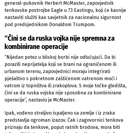
general-pukovnik Herbert McMaster, zapovjednik
tenkovske postrojbe Eagle u 73 Eastingu, koji će kasnije
nastaviti služiti kao savjetnik za nacionalnu sigurnost
pod predsjednikom Donaldom Trumpom.
“Čini se da ruska vojka nije spremna za
kombinirane operacije
“Nijedan potez u bliskoj borbi nije odlučujući. Da bi
porazili neprijatelja koji se brani na ograničenom ili
urbanom terenu, zapovjednici moraju integrirati
pješaštvo s pokretnom zaštićenom vatrenom moći i
vatrom iz topništva ili zrakoplova. S moje točke gledišta,
čini se da ruska vojska nije sposobna za kombinirane
operacije”, nastavio je McMaster.
Ipak, vođeno streljivo ispaljeno sa zemlje i iz zraka
predstavlja ogroman izazov. Čak i zagovornici tenkova
priznaju da tenkove, poput ratnih brodova, mora biti