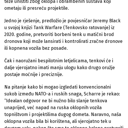
teže uništiti zbog oklopa i obrambenih sustava koji
ometaju ili presreću projektile.
Jedno je rješenje, predložio je povjesničar Jeremy Black
u svojoj knjizi Tank Warfare (Tenkovsko ratovanje) iz
2020. godine, pretvoriti borbeni tenk u matični brod
dronova koji može lansirati i kontrolirati zračne dronove
ili kopnena vozila bez posade.
Čak i naoružani bespilotnim letjelicama, tenkovi će i
dalje vjerojatno imati manju ulogu kako drugo oružje
postaje moćnije i preciznije.
Na pitanje kako bi mogao izgledati konvencionalni
sukob između NATO-a i ruskih snaga, Scharre je rekao:
“Idealan odgovor ne bi nužno bilo slanje tenkova
unaprijed, već napad na ruska oklopnih vozila
topništvom i projektilima dugog dometa. Naravno, naša
oklopna vozila bila bi korištena, ali vjerojatno tek u