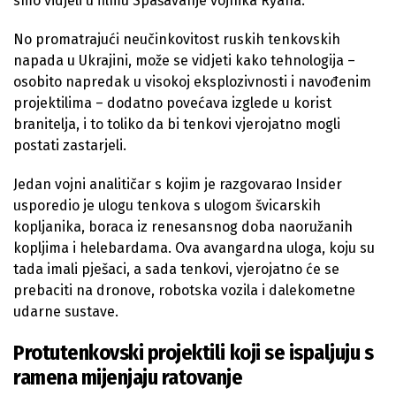
smo vidjeli u filmu Spašavanje vojnika Ryana.
No promatrajući neučinkovitost ruskih tenkovskih
napada u Ukrajini, može se vidjeti kako tehnologija –
osobito napredak u visokoj eksplozivnosti i navođenim
projektilima – dodatno povećava izglede u korist
branitelja, i to toliko da bi tenkovi vjerojatno mogli
postati zastarjeli.
Jedan vojni analitičar s kojim je razgovarao Insider
usporedio je ulogu tenkova s ulogom švicarskih
kopljanika, boraca iz renesansnog doba naoružanih
kopljima i helebardama. Ova avangardna uloga, koju su
tada imali pješaci, a sada tenkovi, vjerojatno će se
prebaciti na dronove, robotska vozila i dalekometne
udarne sustave.
Protutenkovski projektili koji se ispaljuju s
ramena mijenjaju ratovanje