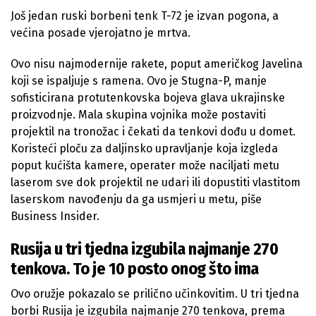
Još jedan ruski borbeni tenk T-72 je izvan pogona, a
većina posade vjerojatno je mrtva.
Ovo nisu najmodernije rakete, poput američkog Javelina
koji se ispaljuje s ramena. Ovo je Stugna-P, manje
sofisticirana protutenkovska bojeva glava ukrajinske
proizvodnje. Mala skupina vojnika može postaviti
projektil na tronožac i čekati da tenkovi dođu u domet.
Koristeći ploču za daljinsko upravljanje koja izgleda
poput kućišta kamere, operater može naciljati metu
laserom sve dok projektil ne udari ili dopustiti vlastitom
laserskom navođenju da ga usmjeri u metu, piše
Business Insider.
Rusija u tri tjedna izgubila najmanje 270
tenkova. To je 10 posto onog što ima
Ovo oružje pokazalo se prilično učinkovitim. U tri tjedna
borbi Rusija je izgubila najmanje 270 tenkova, prema