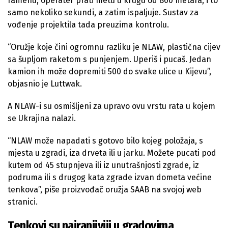
ramenu, operater prati metu u krugu od 800 metara, i to
samo nekoliko sekundi, a zatim ispaljuje. Sustav za
vođenje projektila tada preuzima kontrolu.
“Oružje koje čini ogromnu razliku je NLAW, plastična cijev
sa šupljom raketom s punjenjem. Uperiš i pucaš. Jedan
kamion ih može dopremiti 500 do svake ulice u Kijevu”,
objasnio je Luttwak.
A NLAW-i su osmišljeni za upravo ovu vrstu rata u kojem
se Ukrajina nalazi.
“NLAW može napadati s gotovo bilo kojeg položaja, s
mjesta u zgradi, iza drveta ili u jarku. Možete pucati pod
kutem od 45 stupnjeva ili iz unutrašnjosti zgrade, iz
podruma ili s drugog kata zgrade izvan dometa većine
tenkova”, piše proizvođač oružja SAAB na svojoj web
stranici.
Tenkovi su najranjiviji u gradovima