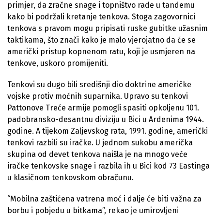
primjer, da zračne snage i topništvo rade u tandemu
kako bi podržali kretanje tenkova. Stoga zagovornici
tenkova s pravom mogu pripisati ruske gubitke užasnim
taktikama, što znači kako je malo vjerojatno da će se
američki pristup kopnenom ratu, koji je usmjeren na
tenkove, uskoro promijeniti.
Tenkovi su dugo bili središnji dio doktrine američke
vojske protiv moćnih suparnika. Upravo su tenkovi
Pattonove Treće armije pomogli spasiti opkoljenu 101.
padobransko-desantnu diviziju u Bici u Ardenima 1944.
godine. A tijekom Zaljevskog rata, 1991. godine, američki
tenkovi razbili su iračke. U jednom sukobu američka
skupina od devet tenkova naišla je na mnogo veće
iračke tenkovske snage i razbila ih u Bici kod 73 Eastinga
u klasičnom tenkovskom obračunu.
“Mobilna zaštićena vatrena moć i dalje će biti važna za
borbu i pobjedu u bitkama”, rekao je umirovljeni