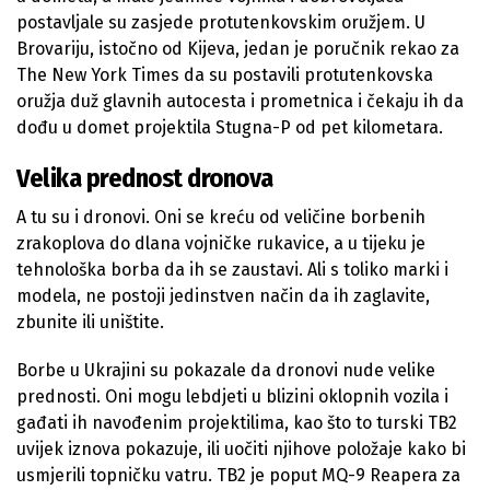
postavljale su zasjede protutenkovskim oružjem. U
Brovariju, istočno od Kijeva, jedan je poručnik rekao za
The New York Times da su postavili protutenkovska
oružja duž glavnih autocesta i prometnica i čekaju ih da
dođu u domet projektila Stugna-P od pet kilometara.
Velika prednost dronova
A tu su i dronovi. Oni se kreću od veličine borbenih
zrakoplova do dlana vojničke rukavice, a u tijeku je
tehnološka borba da ih se zaustavi. Ali s toliko marki i
modela, ne postoji jedinstven način da ih zaglavite,
zbunite ili uništite.
Borbe u Ukrajini su pokazale da dronovi nude velike
prednosti. Oni mogu lebdjeti u blizini oklopnih vozila i
gađati ih navođenim projektilima, kao što to turski TB2
uvijek iznova pokazuje, ili uočiti njihove položaje kako bi
usmjerili topničku vatru. TB2 je poput MQ-9 Reapera za