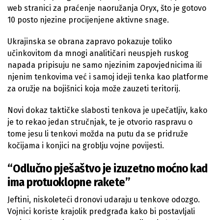
web stranici za praćenje naoružanja Oryx, što je gotovo
10 posto njezine procijenjene aktivne snage.
Ukrajinska se obrana zapravo pokazuje toliko
učinkovitom da mnogi analitičari neuspjeh ruskog
napada pripisuju ne samo njezinim zapovjednicima ili
njenim tenkovima već i samoj ideji tenka kao platforme
za oružje na bojišnici koja može zauzeti teritorij.
Novi dokaz taktičke slabosti tenkova je upečatljiv, kako
je to rekao jedan stručnjak, te je otvorio raspravu o
tome jesu li tenkovi možda na putu da se pridruže
kočijama i konjici na groblju vojne povijesti.
“Odlučno pješaštvo je izuzetno moćno kad
ima protuoklopne rakete”
Jeftini, niskoleteći dronovi udaraju u tenkove odozgo.
Vojnici koriste krajolik predgrađa kako bi postavljali