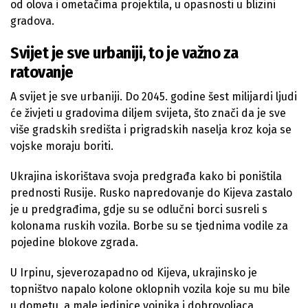
od olova i ometačima projektila, u opasnosti u blizini
gradova.
Svijet je sve urbaniji, to je važno za
ratovanje
A svijet je sve urbaniji. Do 2045. godine šest milijardi ljudi
će živjeti u gradovima diljem svijeta, što znači da je sve
više gradskih središta i prigradskih naselja kroz koja se
vojske moraju boriti.
Ukrajina iskorištava svoja predgrađa kako bi poništila
prednosti Rusije. Rusko napredovanje do Kijeva zastalo
je u predgrađima, gdje su se odlučni borci susreli s
kolonama ruskih vozila. Borbe su se tjednima vodile za
pojedine blokove zgrada.
U Irpinu, sjeverozapadno od Kijeva, ukrajinsko je
topništvo napalo kolone oklopnih vozila koje su mu bile
u dometu, a male jedinice vojnika i dobrovoljaca