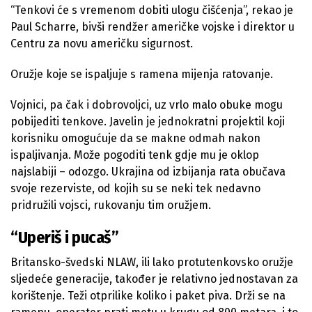
“Tenkovi će s vremenom dobiti ulogu čišćenja”, rekao je
Paul Scharre, bivši rendžer američke vojske i direktor u
Centru za novu američku sigurnost.
Oružje koje se ispaljuje s ramena mijenja ratovanje.
Vojnici, pa čak i dobrovoljci, uz vrlo malo obuke mogu
pobijediti tenkove. Javelin je jednokratni projektil koji
korisniku omogućuje da se makne odmah nakon
ispaljivanja. Može pogoditi tenk gdje mu je oklop
najslabiji – odozgo. Ukrajina od izbijanja rata obučava
svoje rezerviste, od kojih su se neki tek nedavno
pridružili vojsci, rukovanju tim oružjem.
“Uperiš i pucaš”
Britansko-švedski NLAW, ili lako protutenkovsko oružje
sljedeće generacije, također je relativno jednostavan za
korištenje. Teži otprilike koliko i paket piva. Drži se na