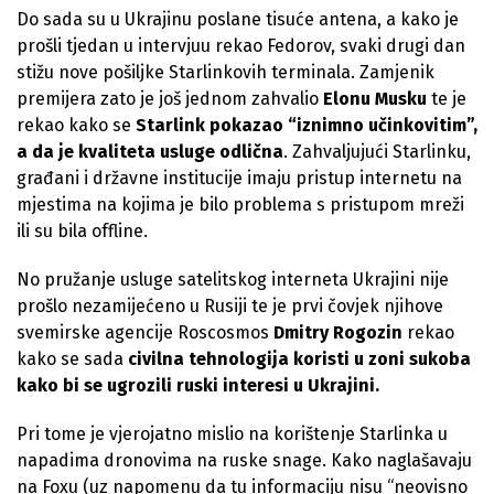
Do sada su u Ukrajinu poslane tisuće antena, a kako je
prošli tjedan u intervjuu rekao Fedorov, svaki drugi dan
stižu nove pošiljke Starlinkovih terminala. Zamjenik
premijera zato je još jednom zahvalio
Elonu Musku
te je
rekao kako se
Starlink pokazao “iznimno učinkovitim”,
a da je kvaliteta usluge odlična
. Zahvaljujući Starlinku,
građani i državne institucije imaju pristup internetu na
mjestima na kojima je bilo problema s pristupom mreži
ili su bila offline.
No pružanje usluge satelitskog interneta Ukrajini nije
prošlo nezamijećeno u Rusiji te je prvi čovjek njihove
svemirske agencije Roscosmos
Dmitry Rogozin
rekao
kako se sada
civilna tehnologija koristi u zoni sukoba
kako bi se ugrozili ruski interesi u Ukrajini.
Pri tome je vjerojatno mislio na korištenje Starlinka u
napadima dronovima na ruske snage. Kako naglašavaju
na
Foxu
(uz napomenu da tu informaciju nisu “neovisno