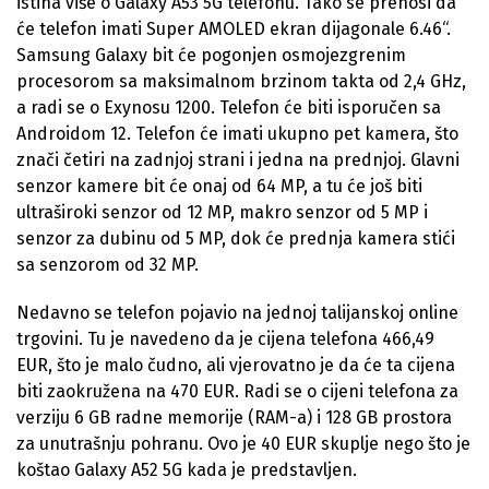
istina više o Galaxy A53 5G telefonu. Tako se prenosi da
će telefon imati Super AMOLED ekran dijagonale 6.46“.
Samsung Galaxy bit će pogonjen osmojezgrenim
procesorom sa maksimalnom brzinom takta od 2,4 GHz,
a radi se o Exynosu 1200. Telefon će biti isporučen sa
Androidom 12. Telefon će imati ukupno pet kamera, što
znači četiri na zadnjoj strani i jedna na prednjoj. Glavni
senzor kamere bit će onaj od 64 MP, a tu će još biti
ultraširoki senzor od 12 MP, makro senzor od 5 MP i
senzor za dubinu od 5 MP, dok će prednja kamera stići
sa senzorom od 32 MP.
Nedavno se telefon pojavio na jednoj talijanskoj online
trgovini. Tu je navedeno da je cijena telefona 466,49
EUR, što je malo čudno, ali vjerovatno je da će ta cijena
biti zaokružena na 470 EUR. Radi se o cijeni telefona za
verziju 6 GB radne memorije (RAM-a) i 128 GB prostora
za unutrašnju pohranu. Ovo je 40 EUR skuplje nego što je
koštao Galaxy A52 5G kada je predstavljen.