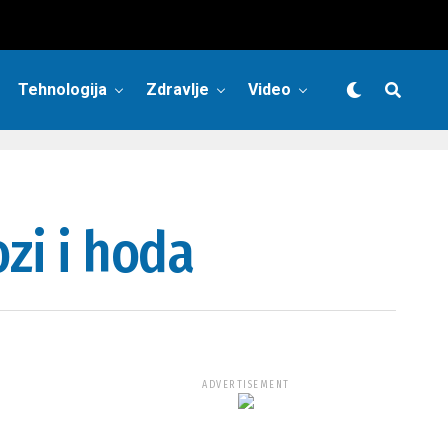
Tehnologija
Zdravlje
Video
zi i hoda
ADVERTISEMENT