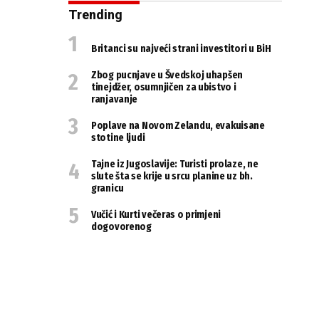
Trending
Britanci su najveći strani investitori u BiH
Zbog pucnjave u Švedskoj uhapšen
tinejdžer, osumnjičen za ubistvo i
ranjavanje
Poplave na Novom Zelandu, evakuisane
stotine ljudi
Tajne iz Jugoslavije: Turisti prolaze, ne
slute šta se krije u srcu planine uz bh.
granicu
Vučić i Kurti večeras o primjeni
dogovorenog