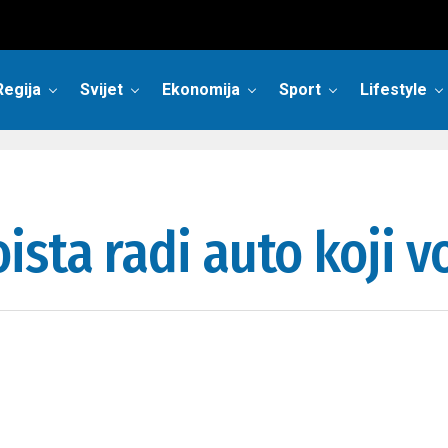
Regija
Svijet
Ekonomija
Sport
Lifestyle
sta radi auto koji vo