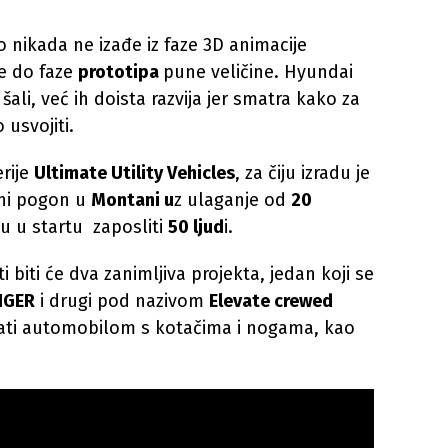
 nikada ne izađe iz faze 3D animacije
đe do faze
prototipa
pune veličine. Hyundai
ali, već ih doista razvija jer smatra kako za
 usvojiti.
erije
Ultimate Utility Vehicles
, za čiju izradu je
dni pogon u
Montani u
z ulaganje od
20
u u startu zaposliti
50 ljud
i.
i biti će dva zanimljiva projekta, jedan koji se
IGER
i drugi pod nazivom
Elevate crewed
ati automobilom s kotačima i nogama, kao