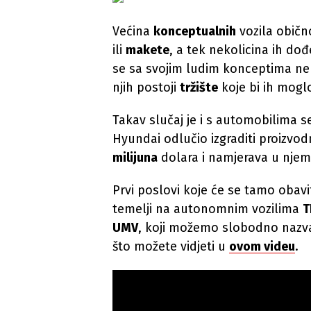
Većina
konceptualnih
vozila obično
ili
makete
, a tek nekolicina ih do
se sa svojim ludim konceptima ne š
njih postoji
tržište
koje bi ih moglo
Takav slučaj je i s automobilima s
Hyundai odlučio izgraditi proizvo
milijuna
dolara i namjerava u njem
Prvi poslovi koje će se tamo obavit
temelji na autonomnim vozilima
T
UMV
, koji možemo slobodno nazv
što možete vidjeti u
ovom videu
.