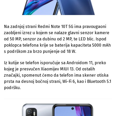
Na zadnjoj strani Redmi Note 10T 5G ima pravougaoni
zaobljeni izrez u kojem se nalaze glavni senzor kamere
od 50 MP, senzor za dubinu od 2 MP, te LED blic. Ispod
poklopca telefona krije se baterija kapaciteta 5000 mAh
s podrškom za brzo punjenje od 18 W.
Iz kutije se telefon isporučuje sa Androidom 11, preko
kojeg je presvučen Xiaomijev MIUI 13. Od ostalih
značajki, spomenut ćemo da telefon ima skener otiska
prsta na desnoj bočnoj strani, Wi-Fi 6, kao i Bluetooth 5.1
podršku.