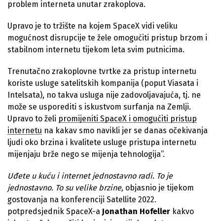
problem interneta unutar zrakoplova.
Upravo je to tržište na kojem SpaceX vidi veliku
mogućnost disrupcije te žele omogućiti pristup brzom i
stabilnom internetu tijekom leta svim putnicima.
Trenutačno zrakoplovne tvrtke za pristup internetu
koriste usluge satelitskih kompanija (poput Viasata i
Intelsata), no takva usluga nije zadovoljavajuća, tj. ne
može se usporediti s iskustvom surfanja na Zemlji.
Upravo to želi
promijeniti SpaceX i omogućiti pristup
internetu
na kakav smo navikli jer se danas očekivanja
ljudi oko brzina i kvalitete usluge pristupa internetu
mijenjaju brže nego se mijenja tehnologija”.
Uđete u kuću i internet jednostavno radi. To je
jednostavno. To su velike brzine,
objasnio je tijekom
gostovanja na konferenciji Satellite 2022.
potpredsjednik SpaceX-a
Jonathan Hofeller
kakvo