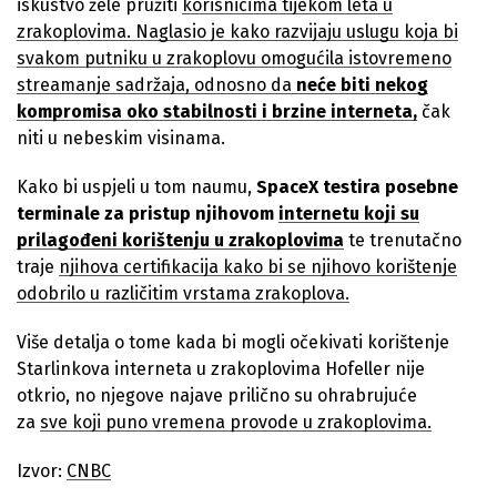
iskustvo žele pružiti
korisnicima tijekom leta u
zrakoplovima. Naglasio je
kako razvijaju uslugu koja bi
svakom putniku u zrakoplovu omogućila istovremeno
streamanje sadržaja, odnosno da
neće biti nekog
kompromisa oko stabilnosti i brzine
interneta,
čak
niti u nebeskim visinama.
Kako bi uspjeli u tom naumu,
SpaceX testira posebne
terminale za pristup njihovom
internetu koji su
prilagođeni korištenju u zrakoplovima
te trenutačno
traje
njihova certifikacija kako bi se njihovo korištenje
odobrilo u različitim vrstama zrakoplova.
Više detalja o tome kada bi mogli očekivati korištenje
Starlinkova interneta u zrakoplovima Hofeller nije
otkrio, no njegove najave prilično su ohrabrujuće
za
sve koji puno vremena provode u zrakoplovima.
Izvor:
CNBC