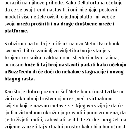
odraziti na njihove prihode. Kako DellaFortuna očekuje
da će se ovaj trend nastaviti, i oni mijenjaju poslovni
model i više ne žele ovisiti o jednoj platformi, već će
svoju
mrežu proširiti i na druge društvene mreže i
platforme.
S obzirom na to da je pritisak na ovu Metu i Facebook
sve veći, bit će zanimljivo vidjeti kakvo je stanje s
brojem
korisnika u aktualnom i sljedećim kvartalima,
odnosno
hoće li taj broj nastaviti padati kako očekuju
u BuzzFeedu ili će doći do nekakve stagnacije i novog
blagog rasta.
Kao što je dobro poznato, šef Mete budućnost tvrtke ne
vidi u aktualnoj društvenoj
mreži, već u virtualnom
svijetu koji je nazvao metaverse. Njegova vizija je da će
ljudi u virtualnom okruženju provoditi puno vremena, da
će tu živjeti, raditi, zabavljati se itd. te Zuckerberg želi na
vrijeme zauzeti taj virtualni prostor kako bi u budućnosti