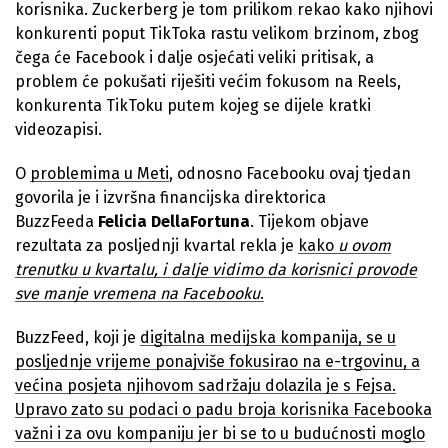
korisnika. Zuckerberg je tom prilikom rekao kako njihovi
konkurenti poput TikToka rastu velikom brzinom, zbog
čega će Facebook i dalje osjećati veliki pritisak, a
problem će pokušati riješiti većim fokusom na Reels,
konkurenta TikToku putem kojeg se dijele kratki
videozapisi.
O
problemima u Meti
, odnosno Facebooku ovaj tjedan
govorila je i izvršna financijska direktorica
BuzzFeeda
Felicia DellaFortuna
. Tijekom objave
rezultata za posljednji kvartal rekla je
kako
u ovom
trenutku u kvartalu, i dalje vidimo da korisnici provode
sve manje vremena na Facebooku
.
BuzzFeed, koji je
digitalna medijska kompanija, se u
posljednje vrijeme ponajviše fokusirao na e-trgovinu, a
većina posjeta njihovom
sadržaju dolazila je s Fejsa.
Upravo zato su podaci o padu broja korisnika Facebooka
važni i za ovu kompaniju jer bi se to u budućnosti moglo