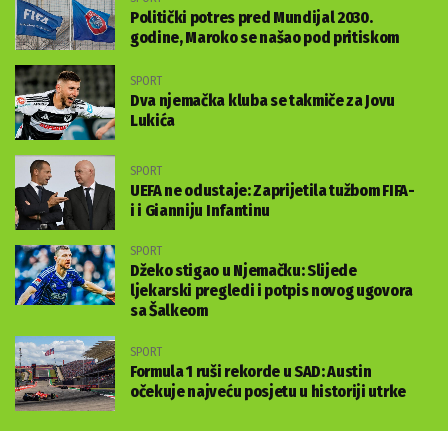
Politički potres pred Mundijal 2030.
godine, Maroko se našao pod pritiskom
SPORT
Dva njemačka kluba se takmiče za Jovu
Lukića
SPORT
UEFA ne odustaje: Zaprijetila tužbom FIFA-
i i Gianniju Infantinu
SPORT
Džeko stigao u Njemačku: Slijede
ljekarski pregledi i potpis novog ugovora
sa Šalkeom
SPORT
Formula 1 ruši rekorde u SAD: Austin
očekuje najveću posjetu u historiji utrke