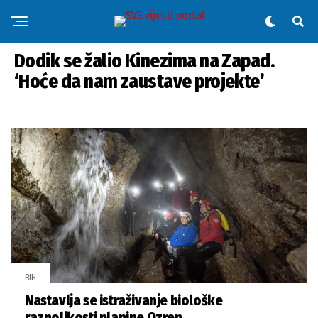
BIH
Dodik se žalio Kinezima na Zapad.
‘Hoće da nam zaustave projekte’
BIH
Nastavlja se istraživanje biološke
raznolikosti planine Ozren