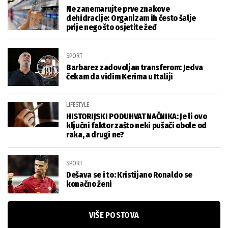
Ne zanemarujte prve znakove
dehidracije: Organizam ih često šalje
prije nego što osjetite žeđ
SPORT
Barbarez zadovoljan transferom: Jedva
čekam da vidim Kerima u Italiji
LIFESTYLE
HISTORIJSKI PODUHVAT NAČNIKA: Je li ovo
ključni faktor zašto neki pušači obole od
raka, a drugi ne?
SPORT
Dešava se i to: Kristijano Ronaldo se
konačno ženi
VIŠE POSTOVA