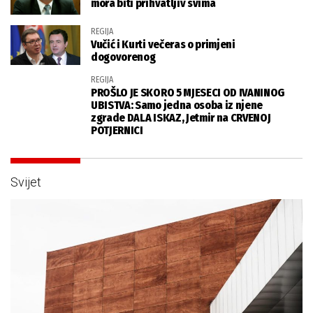
mora biti prihvatljiv svima
REGIJA
Vučić i Kurti večeras o primjeni
dogovorenog
REGIJA
PROŠLO JE SKORO 5 MJESECI OD IVANINOG
UBISTVA: Samo jedna osoba iz njene
zgrade DALA ISKAZ, Jetmir na CRVENOJ
POTJERNICI
Svijet