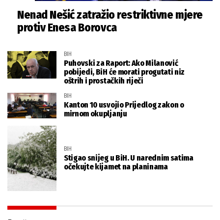
Nenad Nešić zatražio restriktivne mjere
protiv Enesa Borovca
BIH
Puhovski za Raport: Ako Milanović
pobijedi, BiH će morati progutati niz
oštrih i prostačkih riječi
BIH
Kanton 10 usvojio Prijedlog zakon o
mirnom okupljanju
BIH
Stigao snijeg u BiH. U narednim satima
očekujte kijamet na planinama