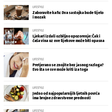
LIFESTYLE
Zaboravite kafu: Dva sastojka bude tijelo
i mozak
LIFESTYLE
Ljekari izdali ozbiljno upozorenje: Čak i
čaša vina uz ove lijekove može biti opasna
LIFESTYLE
Pretjerano se znojite bez jasnog razloga?
Evo šta se sve može kriti iza toga
LIFESTYLE
Jedno od najpopularnijih ljetnih povrća
ima brojne zdravstvene prednosti
LIFESTYLE