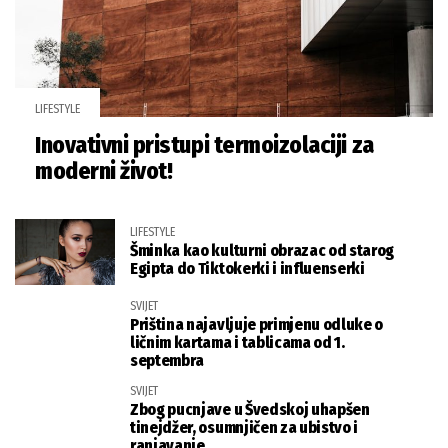
LIFESTYLE
Inovativni pristupi termoizolaciji za
moderni život!
LIFESTYLE
Šminka kao kulturni obrazac od starog
Egipta do Tiktokerki i influenserki
SVIJET
Priština najavljuje primjenu odluke o
ličnim kartama i tablicama od 1.
septembra
SVIJET
Zbog pucnjave u Švedskoj uhapšen
tinejdžer, osumnjičen za ubistvo i
ranjavanje