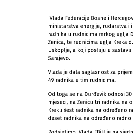
Vlada Federacije Bosne i Hercegovi
ministarstva energije, rudarstva i 
radnika u rudnicima mrkog uglja Đu
Zenica, te rudnicima uglja Kreka d.
Uskoplje, a koji posłuju u sastavu
Sarajevo.
Vlada je dala saglasnost za prij
49 radnika u tim rudnicima.
Od toga se na Đurđevik odnosi 30
mjeseci, na Zenicu tri radnika na 
Kreku šest radnika na određeno ra
deset radnika na određeno radno v
Podsjetimo, Vlada FBiH je na sjedn