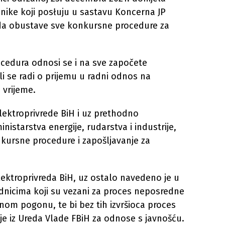
dnike koji posłuju u sastavu Koncerna JP
 da obustave sve konkursne procedure za
edura odnosi se i na sve započete
li se radi o prijemu u radni odnos na
 vrijeme.
lektroprivrede BiH i uz prethodno
nistarstva energije, rudarstva i industrije,
kursne procedure i zapošljavanje za
Elektroprivreda BiH, uz ostalo navedeno je u
radnicima koji su vezani za proces neposredne
om pogonu, te bi bez tih izvršioca proces
je iz Ureda Vlade FBiH za odnose s javnošću.