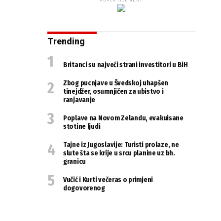
ADVERTISEMENT
Trending
Britanci su najveći strani investitori u BiH
Zbog pucnjave u Švedskoj uhapšen
tinejdžer, osumnjičen za ubistvo i
ranjavanje
Poplave na Novom Zelandu, evakuisane
stotine ljudi
Tajne iz Jugoslavije: Turisti prolaze, ne
slute šta se krije u srcu planine uz bh.
granicu
Vučić i Kurti večeras o primjeni
dogovorenog