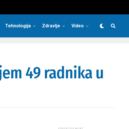
Tehnologija
Zdravlje
Video
ijem 49 radnika u