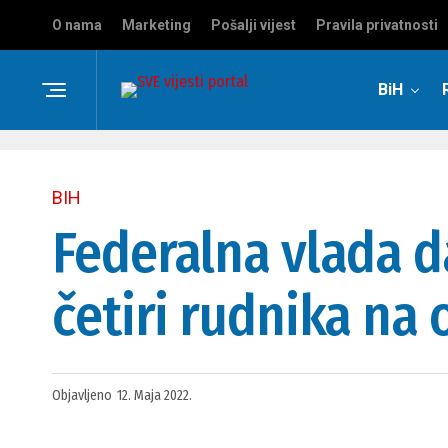
O nama
Marketing
Pošalji vijest
Pravila privatnosti
BiH
BIH
Federalna vlada d
četiri rudnika na
Objavljeno
12. Maja 2022.