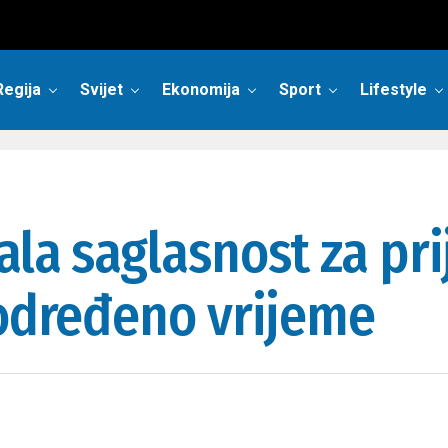
Regija
Svijet
Ekonomija
Sport
Lifestyle
ala saglasnost za pr
 određeno vrijeme