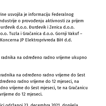
ne usvojila je informaciju Federalnog
industrije o provođenju aktivnosti za prijem
rđevik d.o.o. Đurdevik i Zenica d.o.o.
o.o. Tuzla i Gračanica d.o.o. Gornji Vakuf –
 Koncerna JP Elektroprivreda BiH d.d.
em radnika na određeno radno vrijeme ukupno
 radnika na određeno radno vrijeme do šest
određeno radno vrijeme do 12 mjeseci, na
dno vrijeme do šest mjeseci, te na Gračanicu
rijeme do 12 mjeseci.
ici održanoj 23. decembra 2021. donijela