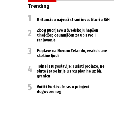
Trending
Britanci su najveći strani investitori u BiH
Zbog pucnjave u Švedskoj uhapšen
tinejdžer, osumnjičen za ubistvo i
ranjavanje
Poplave na Novom Zelandu, evakuisane
stotine ljudi
Tajne iz Jugoslavije: Turisti prolaze, ne
slute šta se krije u srcu planine uz bh.
granicu
Vučić i Kurti večeras o primjeni
dogovorenog