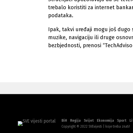
trebalo koristiti za internet bankar
podataka.
Ipak, takvi uređaji mogu još dugo s
muzike, navigaciju ili druge osnovn
bezbjednosti, prenosi “TechAdvisor
BiH
Regija
Svijet
Ekonomija
Sport
Li
Copyright © 2022 SVEvijesti | koje treba znati!