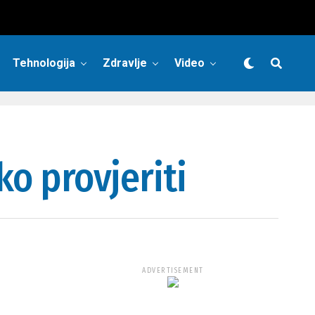
Tehnologija
Zdravlje
Video
ko provjeriti
ADVERTISEMENT