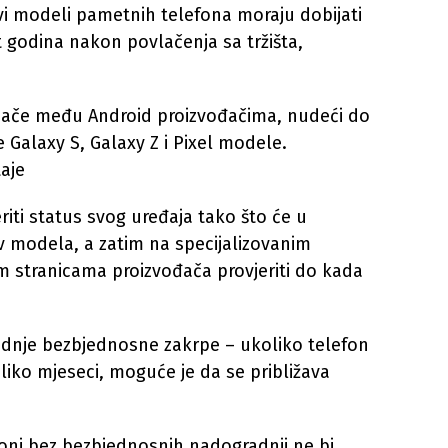
vi modeli pametnih telefona moraju dobijati
t godina nakon povlačenja sa tržišta,
jače među Android proizvođačima, nudeći do
Galaxy S, Galaxy Z i Pixel modele.
aje
iti status svog uređaja tako što će u
 modela, a zatim na specijalizovanim
im stranicama proizvođača provjeriti do kada
ednje bezbjednosne zakrpe – ukoliko telefon
liko mjeseci, moguće je da se približava
foni bez bezbjednosnih nadogradnji ne bi