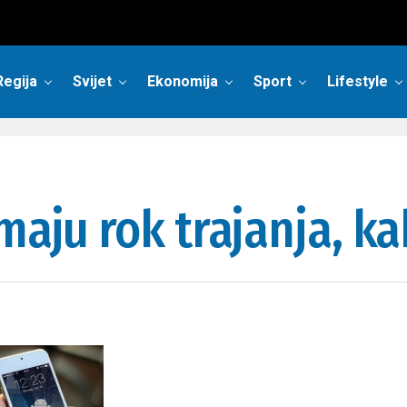
Regija
Svijet
Ekonomija
Sport
Lifestyle
maju rok trajanja, ka