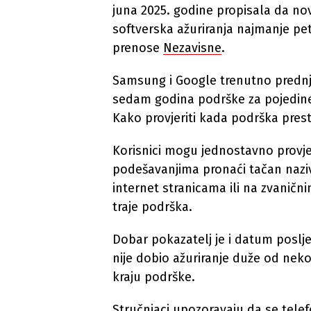
juna 2025. godine propisala da no
softverska ažuriranja najmanje pe
prenose
Nezavisne
.
Samsung i Google trenutno predn
sedam godina podrške za pojedine 
Kako provjeriti kada podrška prest
Korisnici mogu jednostavno provjer
podešavanjima pronaći tačan naziv
internet stranicama ili na zvaničn
traje podrška.
Dobar pokazatelj je i datum poslj
nije dobio ažuriranje duže od neko
kraju podrške.
Stručnjaci upozoravaju da se tele