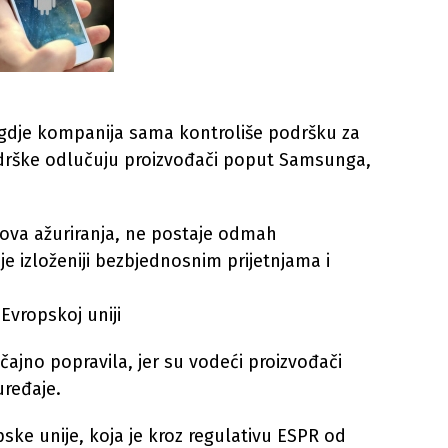
 gdje kompanija sama kontroliše podršku za
odrške odlučuju proizvođači poput Samsunga,
ova ažuriranja, ne postaje odmah
e izloženiji bezbjednosnim prijetnjama i
 Evropskoj uniji
čajno popravila, jer su vodeći proizvođači
uređaje.
pske unije, koja je kroz regulativu ESPR od