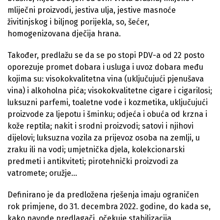
mliječni proizvodi, jestiva ulja, jestive masnoće
živitinjskog i biljnog porijekla, so, šećer,
homogenizovana dječija hrana.
Također, predlažu se da se po stopi PDV-a od 22 posto
oporezuje promet dobara i usluga i uvoz dobara među
kojima su: visokokvalitetna vina (uključujući pjenušava
vina) i alkoholna pića; visokokvalitetne cigare i cigarilosi;
luksuzni parfemi, toaletne vode i kozmetika, uključujući
proizvode za ljepotu i šminku; odjeća i obuća od krzna i
kože reptila; nakit i srodni proizvodi; satovi i njihovi
dijelovi; luksuzna vozila za prijevoz osoba na zemlji, u
zraku ili na vodi; umjetnička djela, kolekcionarski
predmeti i antikviteti; pirotehnički proizvodi za
vatromete; oružje…
Definirano je da predložena rješenja imaju ograničen
rok primjene, do 31. decembra 2022. godine, do kada se,
kako navode predlagači, očekuje stabilizacija