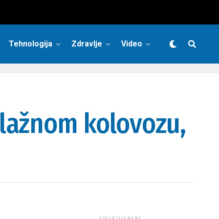
Tehnologija
Zdravlje
Video
vlažnom kolovozu,