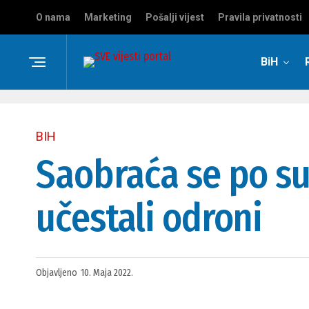
O nama
Marketing
Pošalji vijest
Pravila privatnosti
BiH
BIH
Saobraća se po s
učestali odroni
Objavljeno
10. Maja 2022.