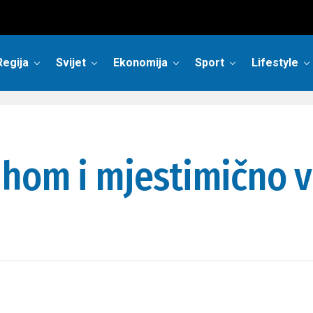
Regija
Svijet
Ekonomija
Sport
Lifestyle
uhom i mjestimično 