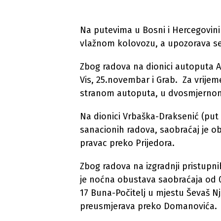
Na putevima u Bosni i Hercegovin
vlažnom kolovozu, a upozorava se
Zbog radova na dionici autoputa A-
Vis, 25.novembar i Grab. Za vrije
stranom autoputa, u dvosmjernom
Na dionici Vrbaška-Draksenić (pu
sanacionih radova, saobraćaj je ob
pravac preko Prijedora.
Zbog radova na izgradnji pristupni
je noćna obustava saobraćaja od 
17 Buna-Počitelj u mjestu Ševaš Nj
preusmjerava preko Domanovića.