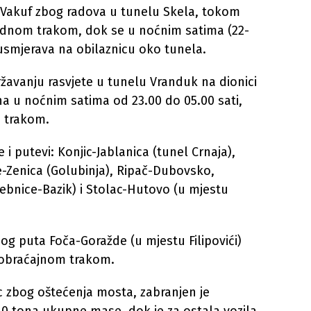
 Vakuf zbog radova u tunelu Skela, tokom
ednom trakom, dok se u noćnim satima (22-
eusmjerava na obilaznicu oko tunela.
avanju rasvjete u tunelu Vranduk na dionici
a u noćnim satima od 23.00 do 05.00 sati,
 trakom.
i putevi: Konjic-Jablanica (tunel Crnaja),
e-Zenica (Golubinja), Ripač-Dubovsko,
ebnice-Bazik) i Stolac-Hutovo (u mjestu
nog puta Foča-Goražde (u mjestu Filipovići)
obraćajnom trakom.
 zbog oštećenja mosta, zabranjen je