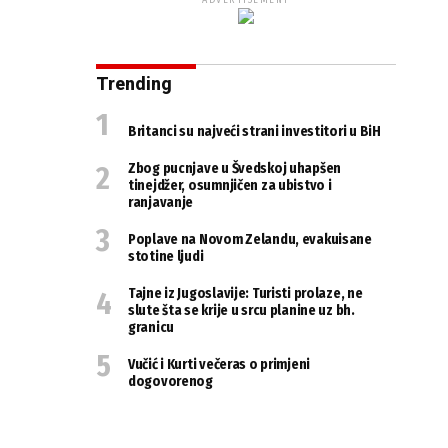
ADVERTISEMENT
Trending
Britanci su najveći strani investitori u BiH
Zbog pucnjave u Švedskoj uhapšen
tinejdžer, osumnjičen za ubistvo i
ranjavanje
Poplave na Novom Zelandu, evakuisane
stotine ljudi
Tajne iz Jugoslavije: Turisti prolaze, ne
slute šta se krije u srcu planine uz bh.
granicu
Vučić i Kurti večeras o primjeni
dogovorenog