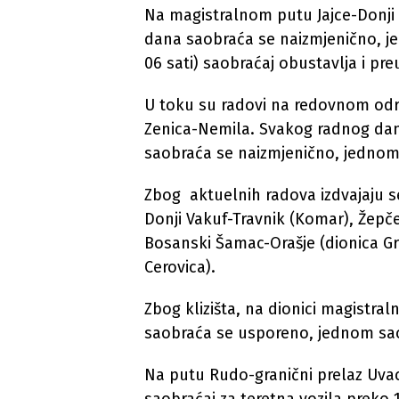
Na magistralnom putu Jajce-Donji
dana saobraća se naizmjenično, j
06 sati) saobraćaj obustavlja i pr
U toku su radovi na redovnom održ
Zenica-Nemila. Svakog radnog dan
saobraća se naizmjenično, jednom
Zbog aktuelnih radova izdvajaju se 
Donji Vakuf-Travnik (Komar), Žepč
Bosanski Šamac-Orašje (dionica Gr
Cerovica).
Zbog klizišta, na dionici magistral
saobraća se usporeno, jednom sa
Na putu Rudo-granični prelaz Uvac