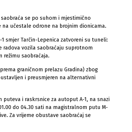
i saobraća se po suhom i mjestimično
 na učestale odrone na brojnim dionicama.
1 smjer Tarčin-Lepenica zatvoreni su tuneli:
me radova vozila saobraćaju suprotnom
 režimu saobraćaja.
t prema graničnom prelazu Gradina) zbog
ustavljen i preusmjeren na alternativni
h puteva i raskrsnice za autoput A-1, na snazi
01.00 do 04.30 sati na magistralnom putu M-
ive. Za vrijeme obustave saobraćaj se