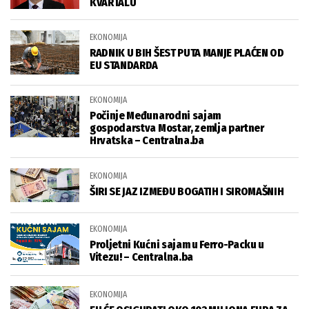
KVARTALU
EKONOMIJA
RADNIK U BIH ŠEST PUTA MANJE PLAĆEN OD
EU STANDARDA
EKONOMIJA
Počinje Međunarodni sajam
gospodarstva Mostar, zemlja partner
Hrvatska – Centralna.ba
EKONOMIJA
ŠIRI SE JAZ IZMEĐU BOGATIH I SIROMAŠNIH
EKONOMIJA
Proljetni Kućni sajam u Ferro-Packu u
Vitezu! – Centralna.ba
EKONOMIJA