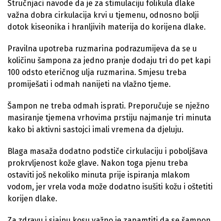
Stručnjaci navode da je za stimulaciju folikula dlake
važna dobra cirkulacija krvi u tjemenu, odnosno bolji
dotok kiseonika i hranljivih materija do korijena dlake.
Pravilna upotreba ruzmarina podrazumijeva da se u
količinu šampona za jedno pranje dodaju tri do pet kapi
100 odsto eteričnog ulja ruzmarina. Smjesu treba
promiješati i odmah nanijeti na vlažno tjeme.
Šampon ne treba odmah isprati. Preporučuje se nježno
masiranje tjemena vrhovima prstiju najmanje tri minuta
kako bi aktivni sastojci imali vremena da djeluju.
Blaga masaža dodatno podstiče cirkulaciju i poboljšava
prokrvljenost kože glave. Nakon toga pjenu treba
ostaviti još nekoliko minuta prije ispiranja mlakom
vodom, jer vrela voda može dodatno isušiti kožu i oštetiti
korijen dlake.
Za zdravu i sjajnu kosu važno je zapamtiti da se šampon