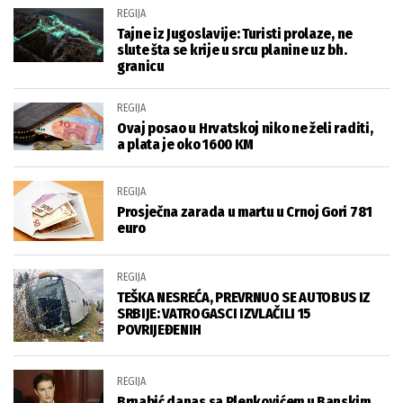
REGIJA
Tajne iz Jugoslavije: Turisti prolaze, ne
slute šta se krije u srcu planine uz bh.
granicu
REGIJA
Ovaj posao u Hrvatskoj niko ne želi raditi,
a plata je oko 1600 KM
REGIJA
Prosječna zarada u martu u Crnoj Gori 781
euro
REGIJA
TEŠKA NESREĆA, PREVRNUO SE AUTOBUS IZ
SRBIJE: VATROGASCI IZVLAČILI 15
POVRIJEĐENIH
REGIJA
Brnabić danas sa Plenkovićem u Banskim