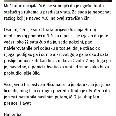
Muškarac inicijala M.G. se sumnjiči da je ugušio brata
stežući ga rukama u predjelu vrata. Za sada je nepoznat
razlog koji je naveo M.G. na ovaj stravičan čin.
Osumnjičeni je smrt brata prijavio 6. maja Hitnoj
medicinskoj pomoći u Nišu, a u policiji je izjavio da je te
večeri oko 22 sata čuo da je, sada pokojni, pao
najvjerovatnije pri odlasku u toalet, da je otišao do
njega, podigao ga i odnio u krevet gdje ga je oko 3 sata
poslije ponoći zatekao bez znakova života. Zbog toga ga
je, navodno, u panici uhvatio za vrat i drmao kako bi ga
probudio, piše Blic.
Više javno tužilaštvo u Nišu naložilo je obdukciju jer je na
licu ubijenog bilo i drugih povreda. Kada je utvrđeno da
je smrt nastupila nasilnim putem, M.G. je uhapšen.
prenosi
Hayat
Haber.ba