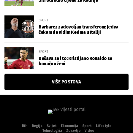
Siti odredio cijenu za Rodrija
SPORT
Barbarez zadovoljan transferom: Jedva
čekam da vidim Kerima u Italiji
SPORT
Dešava se i to: Kristijano Ronaldo se
konačno ženi
VIŠE POSTOVA
BiH
Regija
Svijet
Ekonomija
Sport
Lifestyle
Tehnologija
Zdravlje
Video