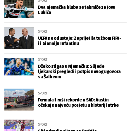
SPORT
Dva njemačka kluba se takmiče za Jovu
Lukića
SPORT
UEFA ne odustaje: Zaprijetila tužbom FIFA-
i i Gianniju Infantinu
SPORT
Džeko stigao u Njemačku: Slijede
ljekarski pregledi i potpis novog ugovora
sa Šalkeom
SPORT
Formula 1 ruši rekorde u SAD: Austin
očekuje najveću posjetu u historiji utrke
SPORT