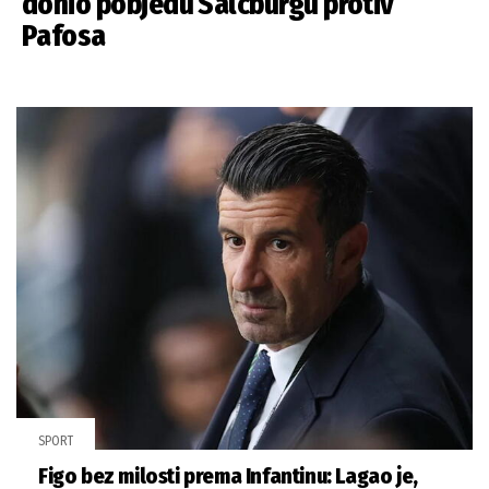
donio pobjedu Salcburgu protiv
Pafosa
SPORT
Figo bez milosti prema Infantinu: Lagao je,