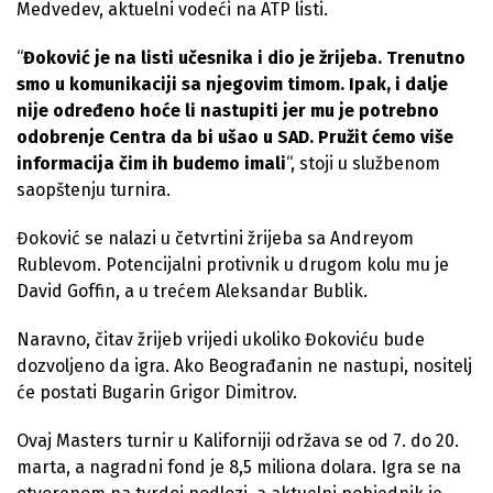
Medvedev, aktuelni vodeći na ATP listi.
“
Đoković je na listi učesnika i dio je žrijeba. Trenutno
smo u komunikaciji sa njegovim timom. Ipak, i dalje
nije određeno hoće li nastupiti jer mu je potrebno
odobrenje Centra da bi ušao u SAD. Pružit ćemo više
informacija čim ih budemo imali
“, stoji u službenom
saopštenju turnira.
Đoković se nalazi u četvrtini žrijeba sa Andreyom
Rublevom. Potencijalni protivnik u drugom kolu mu je
David Goffin, a u trećem Aleksandar Bublik.
Naravno, čitav žrijeb vrijedi ukoliko Đokoviću bude
dozvoljeno da igra. Ako Beograđanin ne nastupi, nositelj
će postati Bugarin Grigor Dimitrov.
Ovaj Masters turnir u Kaliforniji održava se od 7. do 20.
marta, a nagradni fond je 8,5 miliona dolara. Igra se na