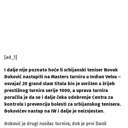
[ad_1]
I dalje nije poznato hoće li srbijanski teniser Novak
Đoković nastupiti na Masters turniru u Indian Velsu –
osvajač 20 grand slam titula bio je uvršten u žrijeb
prestižnog turnira serije 1000, a uprava turnira
poručila je da se i dalje čeka odobrenje Centra za
kontrolu i prevenciju bolesti za srbijanskog tenisera.
Đokovićev nastup na IW i dalje je neizvjestan.
Đoković je drugi nosilac turnira, dok je prvi Danil