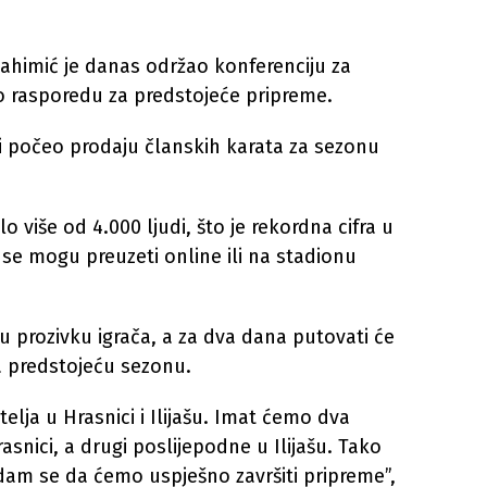
Rahimić je danas održao konferenciju za
 o rasporedu za predstojeće pripreme.
ti počeo prodaju članskih karata za sezonu
o više od 4.000 ljudi, što je rekordna cifra u
 se mogu preuzeti online ili na stadionu
vu prozivku igrača, a za dva dana putovati će
za predstojeću sezonu.
telja u Hrasnici i Ilijašu. Imat ćemo dva
snici, a drugi poslijepodne u Ilijašu. Tako
dam se da ćemo uspješno završiti pripreme”,