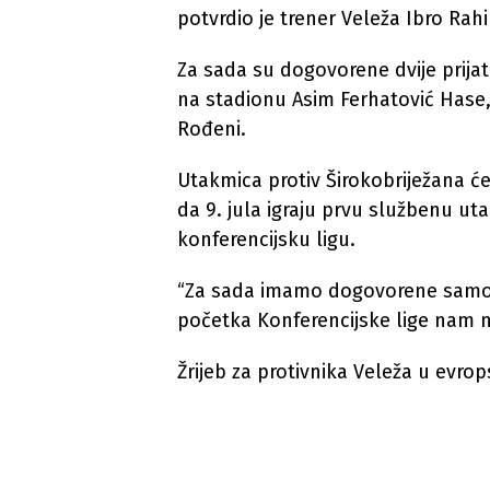
potvrdio je trener Veleža Ibro Rah
Za sada su dogovorene dvije prijat
na stadionu Asim Ferhatović Hase, 
Rođeni.
Utakmica protiv Širokobriježana ć
da 9. jula igraju prvu službenu ut
konferencijsku ligu.
“Za sada imamo dogovorene samo d
početka Konferencijske lige nam n
Žrijeb za protivnika Veleža u evro