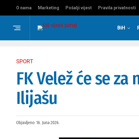
O nama
Marketing
Pošalji vijest
Pravila privatnosti
BiH
SPORT
FK Velež će se za
Ilijašu
Objavljeno
16. Juna 2026.