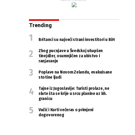
ADVERTISEMENT
Trending
Britanci su najveći strani investitori u BiH
Zbog pucnjave u Švedskoj uhapšen
tinejdžer, osumnjičen za ubistvo i
ranjavanje
Poplave na Novom Zelandu, evakuisane
stotine ljudi
Tajne iz Jugoslavije: Turisti prolaze, ne
slute šta se krije u srcu planine uz bh.
granicu
Vučić i Kurti večeras o primjeni
dogovorenog