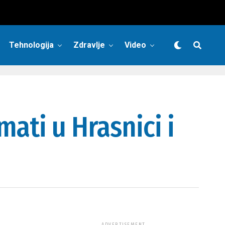
Tehnologija
Zdravlje
Video
ati u Hrasnici i