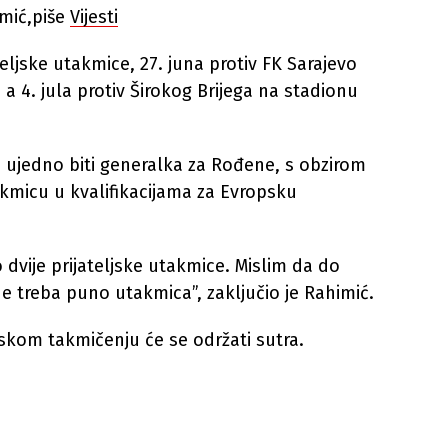
imić,piše
Vijesti
eljske utakmice, 27. juna protiv FK Sarajevo
a 4. jula protiv Širokog Brijega na stadionu
e ujedno biti generalka za Rođene, s obzirom
akmicu u kvalifikacijama za Evropsku
vije prijateljske utakmice. Mislim da do
e treba puno utakmica”, zaključio je Rahimić.
pskom takmičenju će se održati sutra.