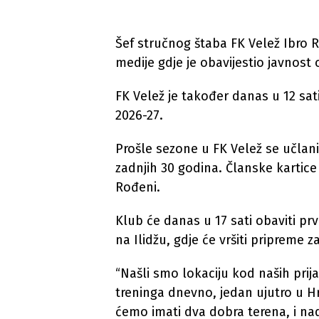
Šef stručnog štaba FK Velež Ibro 
medije gdje je obavijestio javnost
FK Velež je također danas u 12 sa
2026-27.
Prošle sezone u FK Velež se učlanil
zadnjih 30 godina. Članske kartice
Rođeni.
Klub će danas u 17 sati obaviti pr
na Ilidžu, gdje će vršiti pripreme 
“Našli smo lokaciju kod naših prija
treninga dnevno, jedan ujutro u Hra
ćemo imati dva dobra terena, i na