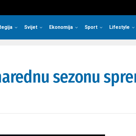
Regija
Svijet
Ekonomija
Sport
Lifestyle
 narednu sezonu sprem