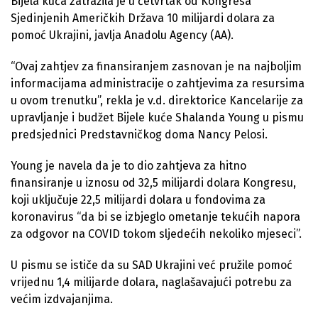
Bijela kuća zatražila je u četvrtak od Kongresa
Sjedinjenih Američkih Država 10 milijardi dolara za
pomoć Ukrajini, javlja Anadolu Agency (AA).
“Ovaj zahtjev za finansiranjem zasnovan je na najboljim
informacijama administracije o zahtjevima za resursima
u ovom trenutku”, rekla je v.d. direktorice Kancelarije za
upravljanje i budžet Bijele kuće Shalanda Young u pismu
predsjednici Predstavničkog doma Nancy Pelosi.
Young je navela da je to dio zahtjeva za hitno
finansiranje u iznosu od 32,5 milijardi dolara Kongresu,
koji uključuje 22,5 milijardi dolara u fondovima za
koronavirus “da bi se izbjeglo ometanje tekućih napora
za odgovor na COVID tokom sljedećih nekoliko mjeseci”.
U pismu se ističe da su SAD Ukrajini već pružile pomoć
vrijednu 1,4 milijarde dolara, naglašavajući potrebu za
većim izdvajanjima.