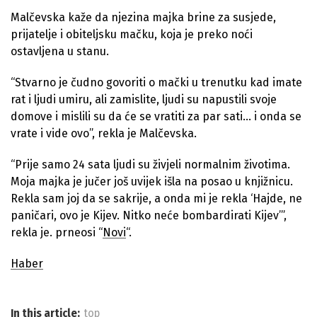
Malčevska kaže da njezina majka brine za susjede,
prijatelje i obiteljsku mačku, koja je preko noći
ostavljena u stanu.
“Stvarno je čudno govoriti o mački u trenutku kad imate
rat i ljudi umiru, ali zamislite, ljudi su napustili svoje
domove i mislili su da će se vratiti za par sati… i onda se
vrate i vide ovo”, rekla je Malčevska.
“Prije samo 24 sata ljudi su živjeli normalnim životima.
Moja majka je jučer još uvijek išla na posao u knjižnicu.
Rekla sam joj da se sakrije, a onda mi je rekla ‘Hajde, ne
paničari, ovo je Kijev. Nitko neće bombardirati Kijev’”,
rekla je. prneosi “
Novi
“.
Haber
In this article:
top