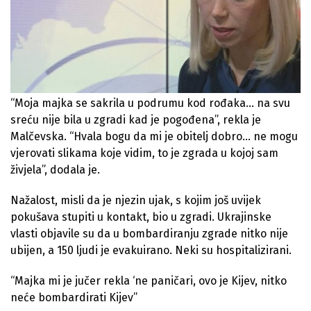
“Moja majka se sakrila u podrumu kod rođaka… na svu
sreću nije bila u zgradi kad je pogođena”, rekla je
Malčevska. “Hvala bogu da mi je obitelj dobro… ne mogu
vjerovati slikama koje vidim, to je zgrada u kojoj sam
živjela”, dodala je.
Nažalost, misli da je njezin ujak, s kojim još uvijek
pokušava stupiti u kontakt, bio u zgradi. Ukrajinske
vlasti objavile su da u bombardiranju zgrade nitko nije
ubijen, a 150 ljudi je evakuirano. Neki su hospitalizirani.
“Majka mi je jučer rekla ‘ne paničari, ovo je Kijev, nitko
neće bombardirati Kijev”